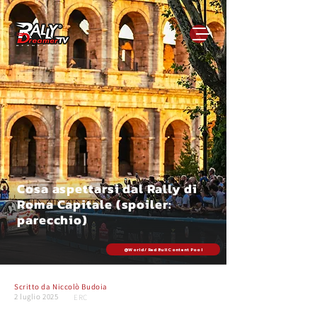
Cosa aspettarsi dal Rally di
Roma Capitale (spoiler:
parecchio)
@World / Red Bull Content Pool
Scritto da
Niccolò Budoia
2 luglio 2025
ERC