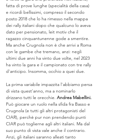
fatta di prove lunghe (specialità della casa) 
e ricordi bellissimi, compreso il secondo 
posto 2018 che lo ha rimesso nella mappa 
dei rally italiani dopo che qualcuno lo aveva 
dato per pensionato, leit motiv che il 
ragazzo cinquantunenne gode a smentire. 
Ma anche Crugnola non è che arrivi a Roma 
con le gambe che tremano, anzi: negli 
ultimi due anni ha vinto due volte, nel 2023 
ha vinto la gara e il campionato con tre rally 
d'anticipo. Insomma, occhio a quei due.
La prima variabile impazzita l'abbiamo persa 
di vista quest'anno, ma a nominarlo 
drizzano tutti le orecchie. 
Andrea Mabellini.
Può giocare un ruolo nella sfida fra Basso e 
Crugnola (e tutti gli altri protagonisti del 
CIAR), perchè pur non prendendo punti 
CIAR può toglierne agli altri italiani. Ma dal 
suo punto di vista vale anche il contrario. 
Anzi, gli italiani saranno alleati tanto 