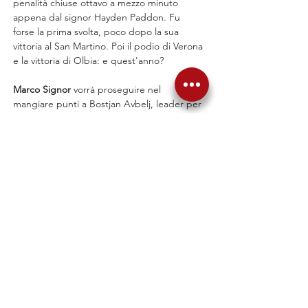
penalità chiuse ottavo a mezzo minuto 
appena dal signor Hayden Paddon. Fu 
forse la prima svolta, poco dopo la sua 
vittoria al San Martino. Poi il podio di Verona 
e la vittoria di Olbia: e quest'anno?
Marco Signor
 vorrà proseguire nel 
mangiare punti a Bostjan Avbelj, leader per 
ora indiscusso del Promozione. Dopo il 
secondo posto veronese, a Roma dovrà 
cercare di vincere per riuscire a tenere in 
scia lo sloveno, e spingerà anche per 
tenere dietro Daprà. Dopo la crescita 
mostrata nel 2024 e confermata anche 
quest'anno, Roma sarà di sicuro molto 
importante per il resto della sua stagione.