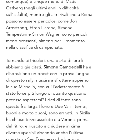
comunque) e cinque meno di Mads 
Ostberg (negli ultimi anni in difficoltà 
sull'asfalto), mentre gli altri rivali che a Roma 
possono essere pericolosi come Jon 
Armstrong, Efren Llarena, Simone 
Tempestini e Simon Wagner sono pericoli 
meno pressanti, almeno per il momento, 
nella classifica di campionato.
Tornando ai tricolori, una parte di loro li 
abbiamo già citati. 
Simone Campedelli
 ha a 
disposizione un boost con le prove lunghe 
di questo rally: riuscirà a sfruttare appieno 
le sue Michelin, con cui l'adattamento è 
stato forse più lungo di quanto qualcuno 
potesse aspettarsi? I dati di fatto sono 
questi: fra Targa Florio e Due Valli i tempi, 
buoni e molto buoni, sono arrivati. In Sicilia 
ha chiuso terzo assoluto e a Verona, prima 
del ritiro, è riuscito a chiudere in cima 
diverse speciali vincendo anche l'ultima 
sparata su San Francesco. Indicazioni 