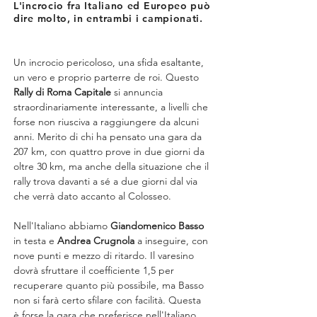
L'incrocio fra Italiano ed Europeo può
dire molto, in entrambi i campionati.
Un incrocio pericoloso, una sfida esaltante, 
un vero e proprio parterre de roi. Questo 
Rally di Roma Capitale
 si annuncia 
straordinariamente interessante, a livelli che 
forse non riusciva a raggiungere da alcuni 
anni. Merito di chi ha pensato una gara da 
207 km, con quattro prove in due giorni da 
oltre 30 km, ma anche della situazione che il 
rally trova davanti a sé a due giorni dal via 
che verrà dato accanto al Colosseo.
Nell'Italiano abbiamo 
Giandomenico Basso
in testa e 
Andrea Crugnola
 a inseguire, con 
nove punti e mezzo di ritardo. Il varesino 
dovrà sfruttare il coefficiente 1,5 per 
recuperare quanto più possibile, ma Basso 
non si farà certo sfilare con facilità. Questa 
è forse la gara che preferisce nell'Italiano, 