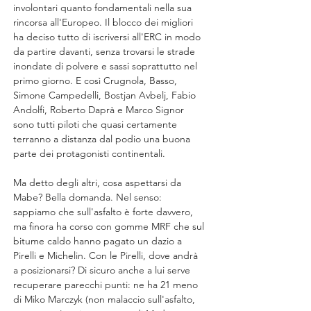
involontari quanto fondamentali nella sua 
rincorsa all'Europeo. Il blocco dei migliori 
ha deciso tutto di iscriversi all'ERC in modo 
da partire davanti, senza trovarsi le strade 
inondate di polvere e sassi soprattutto nel 
primo giorno. E così Crugnola, Basso, 
Simone Campedelli, Bostjan Avbelj, Fabio 
Andolfi, Roberto Daprà e Marco Signor 
sono tutti piloti che quasi certamente 
terranno a distanza dal podio una buona 
parte dei protagonisti continentali.
Ma detto degli altri, cosa aspettarsi da 
Mabe? Bella domanda. Nel senso: 
sappiamo che sull'asfalto è forte davvero, 
ma finora ha corso con gomme MRF che sul 
bitume caldo hanno pagato un dazio a 
Pirelli e Michelin. Con le Pirelli, dove andrà 
a posizionarsi? Di sicuro anche a lui serve 
recuperare parecchi punti: ne ha 21 meno 
di Miko Marczyk (non malaccio sull'asfalto, 