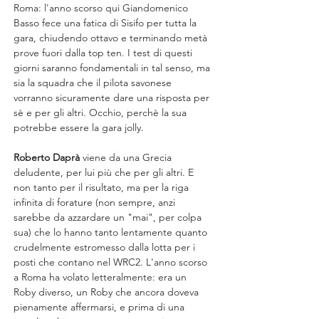
Roma: l'anno scorso qui Giandomenico 
Basso fece una fatica di Sisifo per tutta la 
gara, chiudendo ottavo e terminando metà 
prove fuori dalla top ten. I test di questi 
giorni saranno fondamentali in tal senso, ma 
sia la squadra che il pilota savonese 
vorranno sicuramente dare una risposta per 
sè e per gli altri. Occhio, perchè la sua 
potrebbe essere la gara jolly.
Roberto Daprà
 viene da una Grecia 
deludente, per lui più che per gli altri. E 
non tanto per il risultato, ma per la riga 
infinita di forature (non sempre, anzi 
sarebbe da azzardare un "mai", per colpa 
sua) che lo hanno tanto lentamente quanto 
crudelmente estromesso dalla lotta per i 
posti che contano nel WRC2. L'anno scorso 
a Roma ha volato letteralmente: era un 
Roby diverso, un Roby che ancora doveva 
pienamente affermarsi, e prima di una 