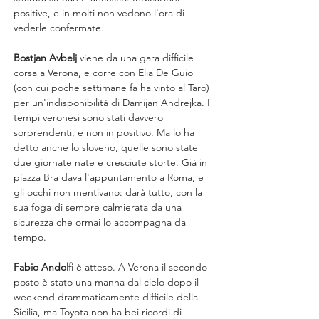
positive, e in molti non vedono l'ora di 
vederle confermate.
Bostjan Avbelj
 viene da una gara difficile 
corsa a Verona, e corre con Elia De Guio 
(con cui poche settimane fa ha vinto al Taro) 
per un'indisponibilità di Damijan Andrejka. I 
tempi veronesi sono stati davvero 
sorprendenti, e non in positivo. Ma lo ha 
detto anche lo sloveno, quelle sono state 
due giornate nate e cresciute storte. Già in 
piazza Bra dava l'appuntamento a Roma, e 
gli occhi non mentivano: darà tutto, con la 
sua foga di sempre calmierata da una 
sicurezza che ormai lo accompagna da 
tempo.
Fabio Andolfi
 è atteso. A Verona il secondo 
posto è stato una manna dal cielo dopo il 
weekend drammaticamente difficile della 
Sicilia, ma Toyota non ha bei ricordi di 