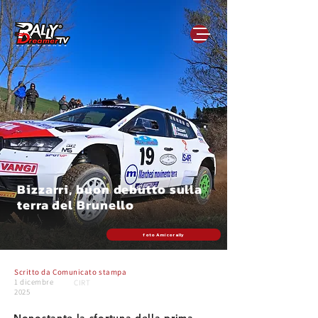
Bizzarri, buon debutto sulla
terra del Brunello
foto Amicorally
Scritto da
Comunicato stampa
1 dicembre
CIRT
2025