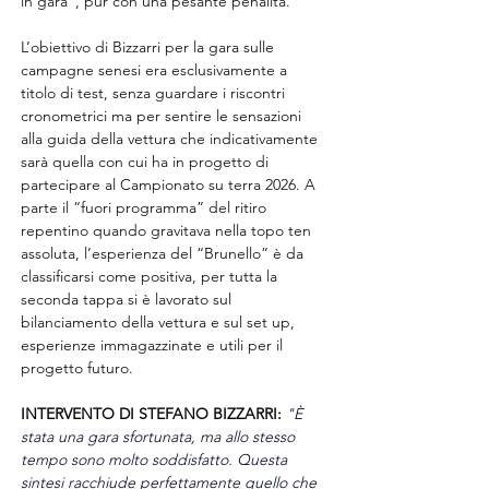
in gara”, pur con una pesante penalità.
L’obiettivo di Bizzarri per la gara sulle 
campagne senesi era esclusivamente a 
titolo di test, senza guardare i riscontri 
cronometrici ma per sentire le sensazioni 
alla guida della vettura che indicativamente 
sarà quella con cui ha in progetto di 
partecipare al Campionato su terra 2026. A 
parte il “fuori programma” del ritiro 
repentino quando gravitava nella topo ten 
assoluta, l’esperienza del “Brunello” è da 
classificarsi come positiva, per tutta la 
seconda tappa si è lavorato sul 
bilanciamento della vettura e sul set up, 
esperienze immagazzinate e utili per il 
progetto futuro.
INTERVENTO DI STEFANO BIZZARRI:
"È 
stata una gara sfortunata, ma allo stesso 
tempo sono molto soddisfatto. Questa 
sintesi racchiude perfettamente quello che 