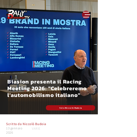
Biasion presenta il Racing
Meeting 2026: "Celebreremo
l'automobilismo italiano"
foto Niccolò Budoia
Scritto da
Niccolò Budoia
13 gennaio
VARIE
2026