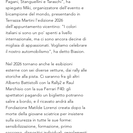
Pagani, Stanguellini e Taraschi", ha 
spiegato Miki, organizzatore dell'evento e 
bicampione del mondo, presentando in 
Terrazza Martini l'edizione 2026 
dell'appuntamento vicentino: "I colori 
italiani si sono un po' spenti a livello 
internazionale, ma ci sono ancora decine di 
migliaia di appassionati. Vogliamo celebrare 
il nostro automobilismo", ha detto Biasion.
Nel 2026 tornano anche le esibizioni 
esterne con sei diverse vetture, dai rally alle 
storiche alla pista. Ci saranno fra gli altri 
Alberto Battistolli con la Rally2 e Raul 
Marchisio con la sua Ferrari F40: gli 
spettatori pagando un biglietto potranno 
salire a bordo, e il ricavato andrà alla 
Fondazione Matilde Lorenzi creata dopo la 
morte della giovane sciatrice per insistere 
sulla sicurezza in tutte le sue forme: 
sensibilizzazione, formazione, primo 
soccorso, dispositivi individuali, regolamenti 