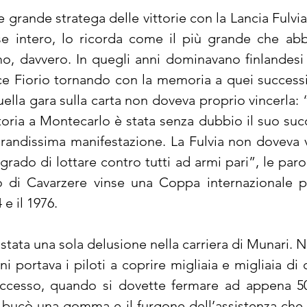
e grande stratega delle vittorie con la Lancia Fulvia
se intero, lo ricorda come il più grande che abbi
 davvero. In quegli anni dominavano finlandesi e 
dice Fiorio tornando con la memoria a quei successi
lla gara sulla carta non doveva proprio vincerla: “L
toria a Montecarlo è stata senza dubbio il suo succ
andissima manifestazione. La Fulvia non doveva vi
 grado di lottare contro tutti ad armi pari”, le par
go di Cavarzere vinse una Coppa internazionale pe
 e il 1976.
stata una sola delusione nella carriera di Munari. No
ni portava i piloti a coprire migliaia e migliaia di c
ccesso, quando si dovette fermare ad appena 500
bucò una gomma e il furgone dell’assistenza che av