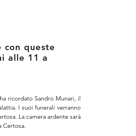
re con queste
i alle 11 a
a ricordato Sandro Munari, il 
tia. I suoi funerali verranno 
ertosa. La camera ardente sarà 
la Certosa.