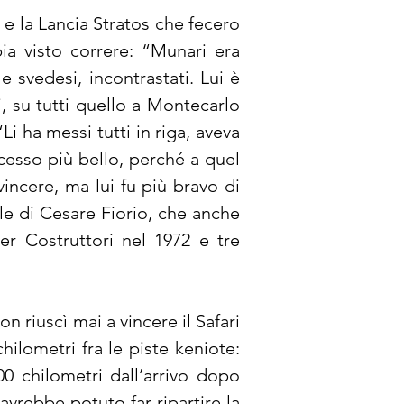
 e la Lancia Stratos che fecero 
a visto correre: “Munari era 
svedesi, incontrastati. Lui è 
, su tutti quello a Montecarlo 
i ha messi tutti in riga, aveva 
esso più bello, perché a quel 
ncere, ma lui fu più bravo di 
ole di Cesare Fiorio, che anche 
r Costruttori nel 1972 e tre 
n riuscì mai a vincere il Safari 
hilometri fra le piste keniote: 
 chilometri dall’arrivo dopo 
rebbe potuto far ripartire la 