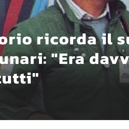
orio ricorda il 
nari: "Era davv
tutti"