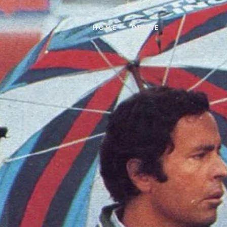
H O M E
DIRETTE