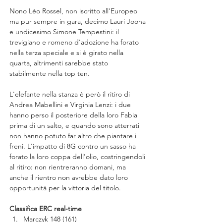
Nono Léo Rossel, non iscritto all'Europeo 
ma pur sempre in gara, decimo Lauri Joona 
e undicesimo Simone Tempestini: il 
trevigiano e romeno d'adozione ha forato 
nella terza speciale e si è girato nella 
quarta, altrimenti sarebbe stato 
stabilmente nella top ten.
L'elefante nella stanza è però il ritiro di 
Andrea Mabellini e Virginia Lenzi: i due 
hanno perso il posteriore della loro Fabia 
prima di un salto, e quando sono atterrati 
non hanno potuto far altro che piantare i 
freni. L'impatto di 8G contro un sasso ha 
forato la loro coppa dell'olio, costringendoli 
al ritiro: non rientreranno domani, ma 
anche il rientro non avrebbe dato loro 
opportunità per la vittoria del titolo.
Classifica ERC real-time
Marczyk 148 (161)