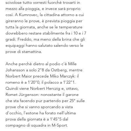
scivolose tutto vorresti fuorché trovarti in 
mezzo alla pioggia, e invece sarà proprio 
così. A Kumrovec, la cittadina attorno a cui 
gireranno le prove, è prevista pioggia per 
tutta la giornata, anche se le temperature 
dovrebbero restare stabilmente fra i 10 e i 7 
gradi. Freddo, ma meno della brina che gli 
equipaggi hanno salutato salendo verso le 
prove di stamattina.
Anche perchè dietro al podio c'è Mille 
Johansson a solo 2"8 da Ostberg, mentre 
Norbert Maior precede Miko Marczyk: il 
romeno è a 1'20"0, il polacco a 1'22"1. 
Quindi viene Norbert Herczig e, ottavo, 
Romet Jürgenson: nonostante il garone 
che sta facendo pur partendo per 25° sulle 
prove che si vanno sporcando a vista 
d'occhio, l'estone ha forato nell'ultima 
prova della giornata è a 1'45"5 dal 
compagno di squadra in M-Sport.