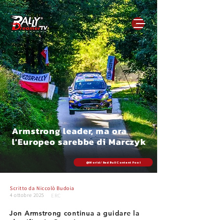
Armstrong leader, ma ora
l'Europeo sarebbe di Marczyk
@World / Red Bull Content Pool
Scritto da
Niccolò Budoia
4 ottobre 2025
ERC
Jon Armstrong continua a guidare la