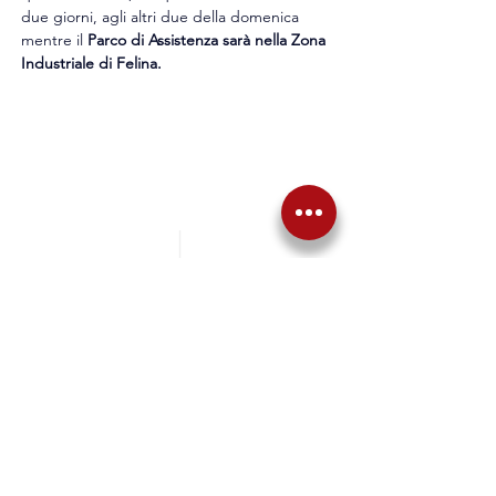
due giorni, agli altri due della domenica 
mentre il 
Parco di Assistenza sarà nella Zona 
Industriale di Felina.
Precedente
Successiva
Torna alle News
Articoli correlati
NEWS
​34° Rally Città di Schio: 
si avvicina la data 
dell’11 e 12 settembre
EMI Events Motorsport Italia 