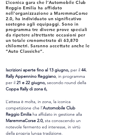
L’iconica gara che l’Automobile Club
Reggio Emilia ha affidato
nell’organizzazione a MaremmaCorse
2.0, ha individuato un significativo
sostegno agli equipaggi. Sono in
programma tre diverse prove speciali
da ripetere altrettante occasioni per
un totale cronometrato di 63,870
chilometri. Saranno accettate anche le
“Auto Classiche”.
Iscrizioni aperte fino al 13 giugno,
 per il 
44. 
Rally Appennino Reggiano
, in programma 
per il 
21 e 22 giugno,
 secondo round della 
Coppa Rally di zona 6,
L’attesa è molta, in zona, la iconica 
competizione che l’
Automobile Club 
Reggio Emilia 
ha affidato in gestione alla 
MaremmaCorse 2.0,
 sta conoscendo un 
notevole fermento ed interesse, in virtù 
della propria lunga tradizione.