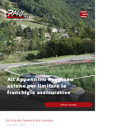
All'Appennino Reggiano
azione per limitare le
franchigie assicurative
ufficio stampa
Scritto da
Comunicato stampa
9 giugno 2025
CRZ