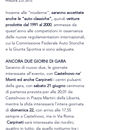
misura 237,670.
Insieme alle “moderne”, 
saranno accettate 
anche le
“auto classiche”,
 quindi 
vetture 
prodotte dal 1991 al 2000
, ammesse da 
quest’anno alle competizioni in osservanza 
delle nuove regolamentazioni internazionali, 
cui la Commissione Federale Auto Storiche 
e la Giunta Sportiva si sono adeguate.
ANCORA DUE GIORNI DI GARA
Saranno di nuovo due, le giornate 
interessate all’evento, con 
Castelnovo ne’ 
Monti ed anche Carpineti
 i centri pulsanti 
della gara, con 
sabato 21 giugno
 cerimonia 
di partenza prevista per alle 20,01 da 
Castelnovo in Piazza Martini della Libertà, 
mentre la sfida interesserà l’intera giornata 
di 
domenica 22,
 con arrivo alle 17,55 
sempre a Castelnovo, ma in Via Roma. 
 Carpineti 
sarà interessata dai riordini, 
quattro in tutto, da quello notturno tra i 