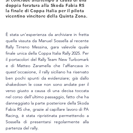
Si conclude anzitempo a causa di una
doppia foratura alla Skoda Fabia RS
la finale di Coppa Italia per il pilota
vicentino vincitore della Quinta Zona.
È stata un’esperienza da archiviare in fretta 
quella vissuta da Manuel Sossella al recente 
Rally Tirreno Messina, gara valevole quale 
finale unica della Coppa Italia Rally 2025. Per 
il portacolori del Rally Team New Turbomark 
e di Matteo Zaramella che l’affiancava in 
quest’occasione, il rally siciliano ha riservato 
ben pochi spunti da evidenziare; già dallo 
shakedown le cose non sono andate per il 
verso giusto a causa di una decisa toccata 
nel corso dell’ultimo passaggio, fatto che ha 
danneggiato la parte posteriore della Skoda 
Fabia RS che, grazie al capillare lavoro di PA 
Racing, è stata ripristinata permettendo a 
Sossella di presentarsi regolarmente alla 
partenza del rally.