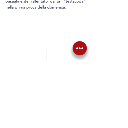
parzialmente rallentato da un “testacoda” 
nella prima prova della domenica.
Precedente
Successiva
Torna alle News
Articoli correlati
NEWS
​34° Rally Città di Schio: 
si avvicina la data 
dell’11 e 12 settembre
EMI Events Motorsport Italia 
nuovamente al timone del rally 
moderno valevole per la Coppa 