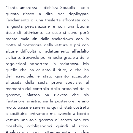
“Tanta amarezza – dichiara Sossella – solo 
questo riesco a dire per riepilogare 
l’andamento di una trasferta affrontata con 
la giusta preparazione e con una buona 
dose di ottimismo. Le cose si sono però 
messe male sin dallo shakedown con la 
botta al posteriore della vettura e poi con 
alcune difficoltà di adattamento all’asfalto 
siciliano, trovando poi rimedio grazie a delle 
regolazioni apportate in assistenza. Ma 
quello che ha causato il ritiro, e che ha 
dell’incredibile, è stato quanto accaduto 
all’uscita della sesta prova speciale: al 
momento del controllo delle pressioni delle 
gomme, Matteo ha rilevato che sia 
l’anteriore sinistra, sia la posteriore, erano 
molto basse e saremmo quindi stati costretti 
a sostituirle entrambe ma avendo a bordo 
vettura una sola gomma di scorta non era 
possibile, obbligandoci quindi al ritiro. 
Analizzando poi attentamente i due 