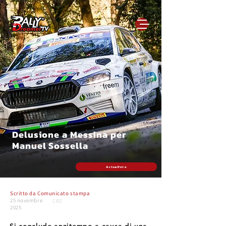
Delusione a Messina per
Manuel Sossella
Actualfoto
Scritto da
Comunicato stampa
25 novembre
CRZ
2025