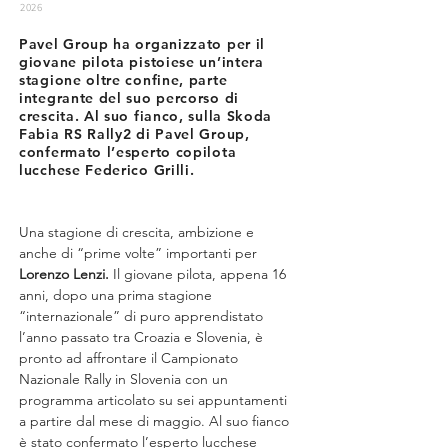
2026
Pavel Group ha organizzato per il
giovane pilota pistoiese un’intera
stagione oltre confine, parte
integrante del suo percorso di
crescita. Al suo fianco, sulla Skoda
Fabia RS Rally2 di Pavel Group,
confermato l’esperto copilota
lucchese Federico Grilli.
Una stagione di crescita, ambizione e 
anche di “prime volte” importanti per 
Lorenzo Lenzi.
 Il giovane pilota, appena 16 
anni, dopo una prima stagione 
“internazionale” di puro apprendistato 
l’anno passato tra Croazia e Slovenia, è 
pronto ad affrontare il Campionato 
Nazionale Rally in Slovenia con un 
programma articolato su sei appuntamenti 
a partire dal mese di maggio. Al suo fianco 
è stato confermato l’esperto lucchese 