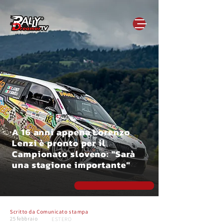
A 16 anni appena Lorenzo
Lenzi è pronto per il
Campionato sloveno: "Sarà
una stagione importante"
Scritto da
Comunicato stampa
25 febbraio
ESTERO