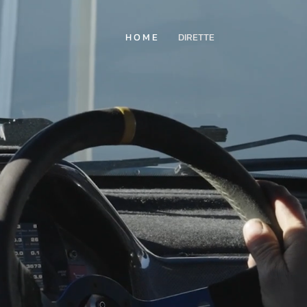
H O M E
DIRETTE