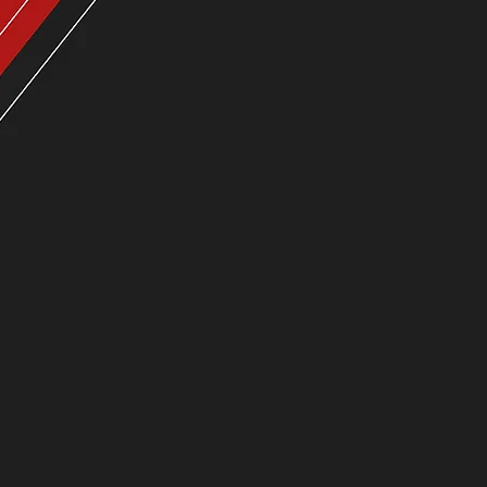
IME,
HERE
NEW A