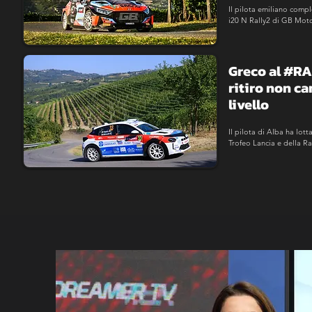
Il pilota emiliano compl
i20 N Rally2 di GB Moto
la vettura e replicando i
Greco al #RA 
ritiro non ca
livello
Il pilota di Alba ha lott
Trofeo Lancia e della R
dell'uscita di strada su