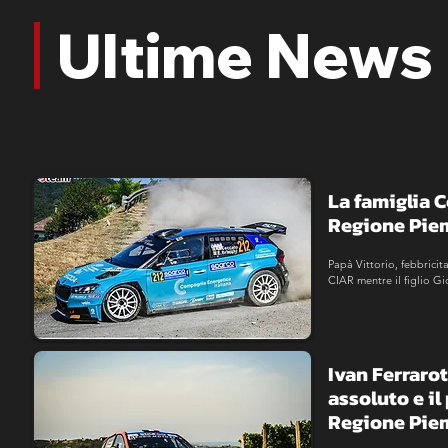
Ultime News
La famiglia Ce
Regione Pie
Papà Vittorio, febbricit
CIAR mentre il figlio Gi
assoluto in CRZ.
Ivan Ferrarot
assoluto e il 
Regione Pie