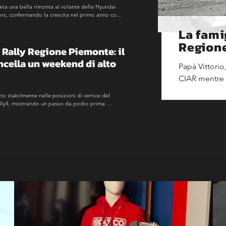
eta una bella rimonta al volante della Hyundai 
rs, confermando la crescita nel primo anno con 
l risultato del Due Valli.
La famig
Region
Rally Regione Piemonte: il 
ncella un weekend di alto 
Papà Vittorio
CIAR mentre i
assoluto in C
ato stabilmente nelle posizioni di vertice del 
ally4, mostrando un passo da podio prima 
lla penultima prova speciale.