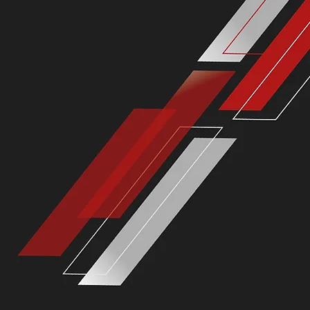
ANYT
ANYW