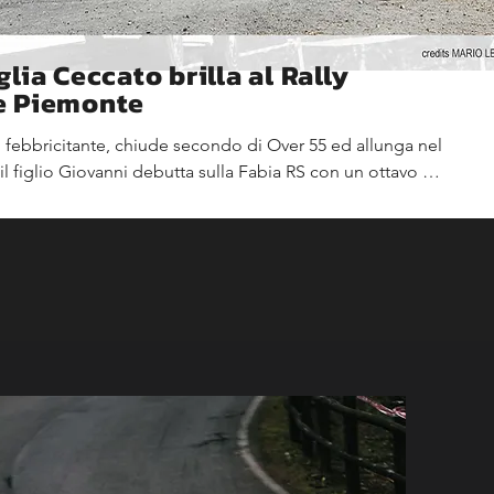
lia Ceccato brilla al Rally
e Piemonte
, febbricitante, chiude secondo di Over 55 ed allunga nel 
l figlio Giovanni debutta sulla Fabia RS con un ottavo 
RZ.