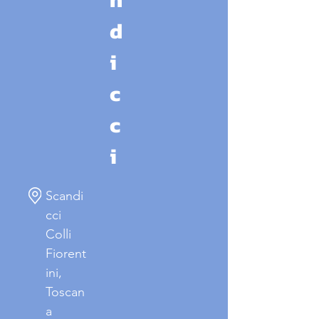
d
i
c
c
i
Scandi
cci
Colli
Fiorent
ini,
Toscan
a