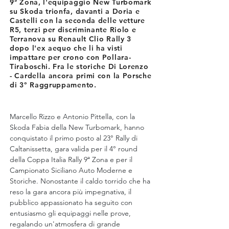
9ª Zona, l'equipaggio New Turbomark
su Skoda trionfa, davanti a Doria e
Castelli con la seconda delle vetture
R5, terzi per discriminante Riolo e
Terranova su Renault Clio Rally 3
dopo l'ex aequo che li ha visti
impattare per crono con Pollara-
Tiraboschi. Fra le storiche Di Lorenzo
- Cardella ancora primi con la Porsche
di 3° Raggruppamento.
Marcello Rizzo e Antonio Pittella, con la 
Skoda Fabia della New Turbomark, hanno 
conquistato il primo posto al 23° Rally di 
Caltanissetta, gara valida per il 4° round 
della Coppa Italia Rally 9ª Zona e per il 
Campionato Siciliano Auto Moderne e 
Storiche. Nonostante il caldo torrido che ha 
reso la gara ancora più impegnativa, il 
pubblico appassionato ha seguito con 
entusiasmo gli equipaggi nelle prove, 
regalando un'atmosfera di grande 