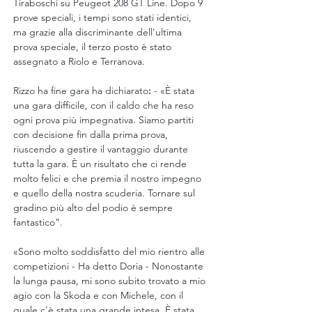
Tiraboschi su Peugeot 208 GT Line. Dopo 9 
prove speciali, i tempi sono stati identici, 
ma grazie alla discriminante dell'ultima 
prova speciale, il terzo posto è stato 
assegnato a Riolo e Terranova.
Rizzo ha fine gara ha dichiarato
:
 - «È stata 
una gara difficile, con il caldo che ha reso 
ogni prova più impegnativa. Siamo partiti 
con decisione fin dalla prima prova, 
riuscendo a gestire il vantaggio durante 
tutta la gara. È un risultato che ci rende 
molto felici e che premia il nostro impegno 
e quello della nostra scuderia. Tornare sul 
gradino più alto del podio è sempre 
fantastico".
«Sono molto soddisfatto del mio rientro alle 
competizioni - Ha detto Doria - Nonostante 
la lunga pausa, mi sono subito trovato a mio 
agio con la Skoda e con Michele, con il 
quale c'è stata una grande intesa. È stata 