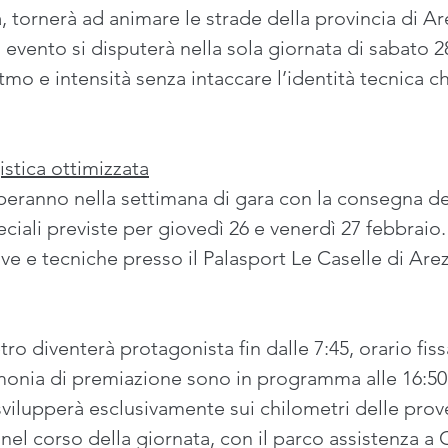
tornerà ad animare le strade della provincia di A
o evento si disputerà nella sola giornata di sabato 2
tmo e intensità senza intaccare l’identità tecnica c
stica ottimizzata
lupperanno nella settimana di gara con la consegna de
iali previste per giovedì 26 e venerdì 27 febbraio.
ive e tecniche presso il Palasport Le Caselle di Are
o diventerà protagonista fin dalle 7:45, orario fissa
rimonia di premiazione sono in programma alle 16:5
i svilupperà esclusivamente sui chilometri delle prov
 nel corso della giornata, con il parco assistenza a 