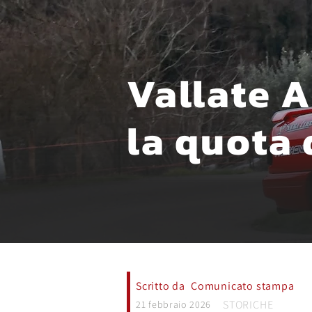
Vallate A
la quota 
Scritto da
Comunicato stampa
STORICHE
21 febbraio 2026