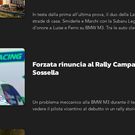
In testa dalla prima all’ultima prova, il duo della Lan
strade di casa. Smiderle e Marchi con la Subaru Legac
d’onore a Luise e Ferro su BMW M3. Tra le auto class
Mariotti e Tricoli; Morino e Barrera primi nel Tro
Forzata rinuncia al Rally Camp
Sossella
Un problema meccanico alla BMW M3 durante il test 
vedere il pilota vicentino al debutto in un rally stori