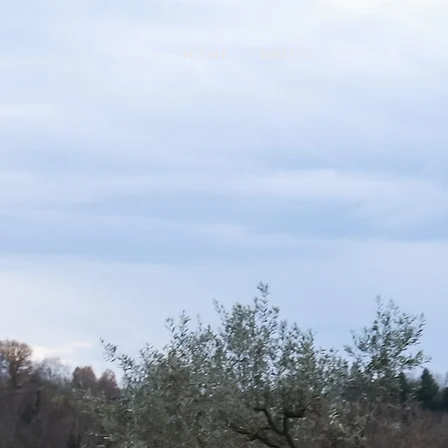
H O M E
DIRETTE