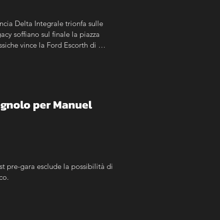
cia Delta Integrale trionfa sulle 
y soffiano sul finale la piazza 
iche vince la Ford Escorth di 
feo A112 Yokohama.
agnolo per Manuel 
pre-gara esclude la possibilità di 
co.