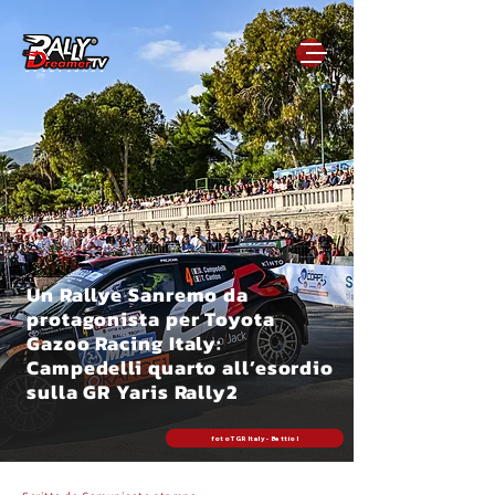
Un Rallye Sanremo da
protagonista per Toyota
Gazoo Racing Italy:
Campedelli quarto all’esordio
sulla GR Yaris Rally2
foto TGR Italy - Bettiol