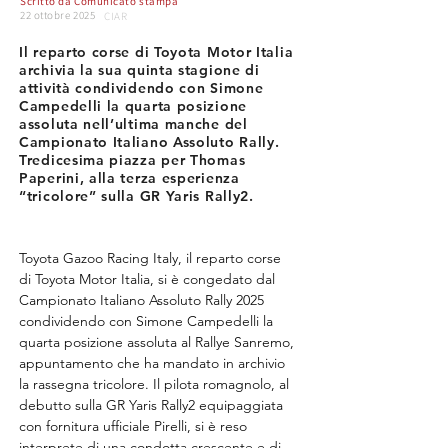
Scritto da
Comunicato stampa
22 ottobre 2025
CIAR
Il reparto corse di Toyota Motor Italia
archivia la sua quinta stagione di
attività condividendo con Simone
Campedelli la quarta posizione
assoluta nell’ultima manche del
Campionato Italiano Assoluto Rally.
Tredicesima piazza per Thomas
Paperini, alla terza esperienza
“tricolore” sulla GR Yaris Rally2.
Toyota Gazoo Racing Italy, il reparto corse 
di Toyota Motor Italia, si è congedato dal 
Campionato Italiano Assoluto Rally 2025 
condividendo con Simone Campedelli la 
quarta posizione assoluta al Rallye Sanremo, 
appuntamento che ha mandato in archivio 
la rassegna tricolore. Il pilota romagnolo, al 
debutto sulla GR Yaris Rally2 equipaggiata 
con fornitura ufficiale Pirelli, si è reso 
interprete di una condotta crescente e di 