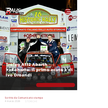
Trofeo A112 Abarth
Yokohama: il primo acuto è di
Ivo Droandi
Scritto da
Comunicato stampa
4 marzo 2026
STORICHE