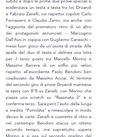
subito e dopo le prime due prove speciali si 
evidenziava un testa a testa tra Ivo Droandi 
e Fabrizio Zanelli, coi rispettivi copiloti Carlo 
Fornasiero e Claudio Zanni, ma anche con 
l’aggiunta del prematuro ritiro di un altro 
dei protagonisti annunciati – Marcogino 
Dall’Avo in coppia con Gugliemo Caneschi – 
messi fuori gioco da un’uscita di strada. Alle 
spalle del duo di testa si delinea una lotta 
per il terzo posto tra Marcello Morino e 
Massimo Barrera di un soffio più veloci 
rispetto all’esordiente Paolo Bendoni ben 
coadiuvato da Massimo Acciai. Al termine 
del secondo giro di prove Droandi mantiene 
la testa con 8”8 su Zanelli, con Morino che 
piazza uno scratch su “Rassinata 2” e si 
conferma terzo. Sarà però l’esito della lunga 
e inedita “Portolata” a rimescolare in modo 
deciso le carte: Zanelli è costretto al ritiro e 
nel contempo Bendoni stacca un ottimo 
secondo tempo, ma soprattutto supera 
Morino e si issa sul secondo gradino del 