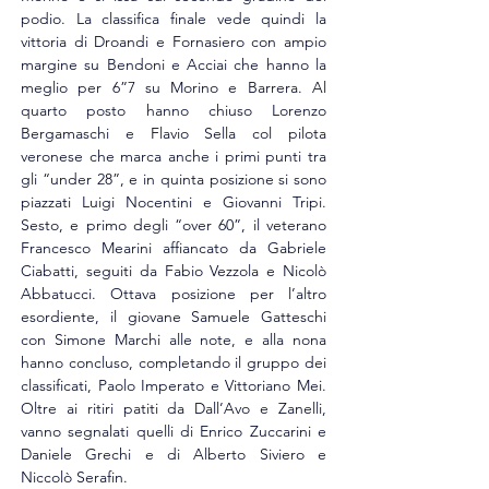
podio. La classifica finale vede quindi la 
vittoria di Droandi e Fornasiero con ampio 
margine su Bendoni e Acciai che hanno la 
meglio per 6”7 su Morino e Barrera. Al 
quarto posto hanno chiuso Lorenzo 
Bergamaschi e Flavio Sella col pilota 
veronese che marca anche i primi punti tra 
gli “under 28”, e in quinta posizione si sono 
piazzati Luigi Nocentini e Giovanni Tripi. 
Sesto, e primo degli “over 60”, il veterano 
Francesco Mearini affiancato da Gabriele 
Ciabatti, seguiti da Fabio Vezzola e Nicolò 
Abbatucci. Ottava posizione per l’altro 
esordiente, il giovane Samuele Gatteschi 
con Simone Marchi alle note, e alla nona 
hanno concluso, completando il gruppo dei 
classificati, Paolo Imperato e Vittoriano Mei. 
Oltre ai ritiri patiti da Dall’Avo e Zanelli, 
vanno segnalati quelli di Enrico Zuccarini e 
Daniele Grechi e di Alberto Siviero e 
Niccolò Serafin.