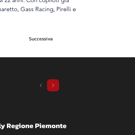
i 22 anni. Con copiloti già 
retto, Gass Racing, Pirelli e 
Successiva
ally Regione Piemonte