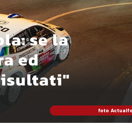
la: se la
ra ed
isultati"
foto Actualf