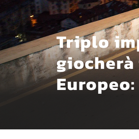
Triplo im
giocherà 
Europeo: 