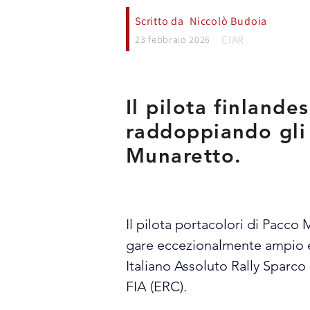
Scritto da
Niccolò Budoia
CIAR
23 febbraio 2026
Il pilota finland
raddoppiando gli 
Munaretto.
Il pilota portacolori di Pacc
gare eccezionalmente ampio e
Italiano Assoluto Rally Sparco
FIA (ERC).