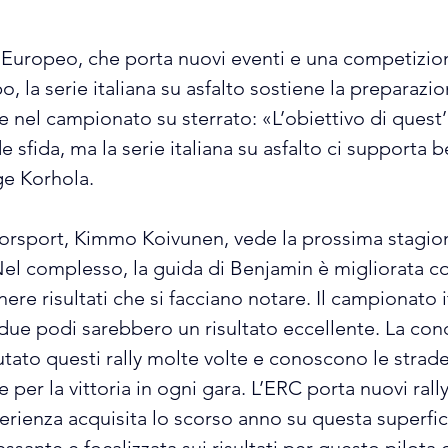
Europeo, che porta nuovi eventi e una competizion
, la serie italiana su asfalto sostiene la preparazi
 nel campionato su sterrato: «L’obiettivo di quest’a
sfida, ma la serie italiana su asfalto ci supporta 
ge Korhola.
otorsport, Kimmo Koivunen, vede la prossima stagi
Nel complesso, la guida di Benjamin è migliorata co
re risultati che si facciano notare. Il campionato it
ue podi sarebbero un risultato eccellente. La con
tato questi rally molte volte e conoscono le strade 
re per la vittoria in ogni gara. L’ERC porta nuovi rall
enza acquisita lo scorso anno su questa superficie s