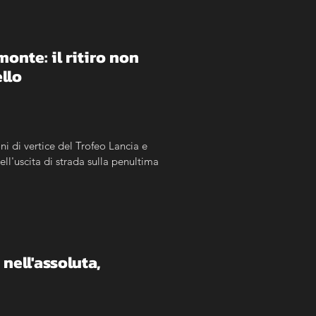
nte: il ritiro non 
llo
ni di vertice del Trofeo Lancia e 
l'uscita di strada sulla penultima 
ell'assoluta, 