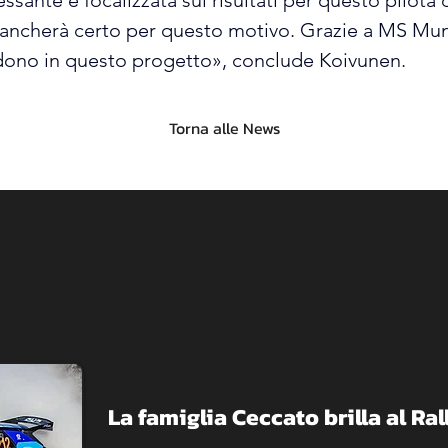
sante e focalizzata sui risultati per questo pilota d
mancherà certo per questo motivo. Grazie a MS Muna
redono in questo progetto», conclude Koivunen.
Torna alle News
La famiglia Ceccato brilla al R