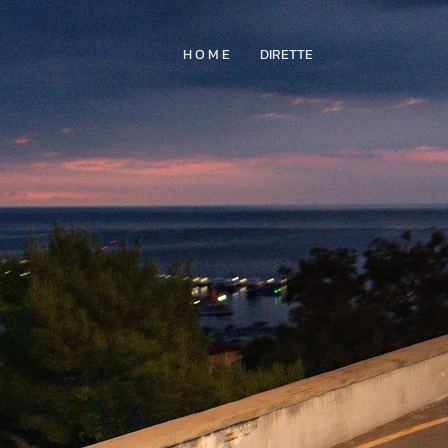
H O M E
DIRETTE