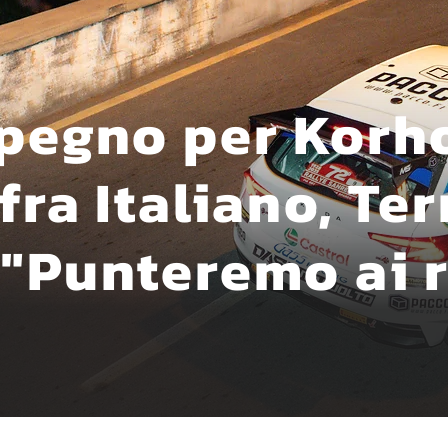
pegno per Korho
fra Italiano, Ter
"Punteremo ai r