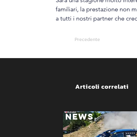
Sarà una stagione molto interes
familiari, la prestazione non 
a tutti i nostri partner che c
Precedente
Articoli correlati
NEWS