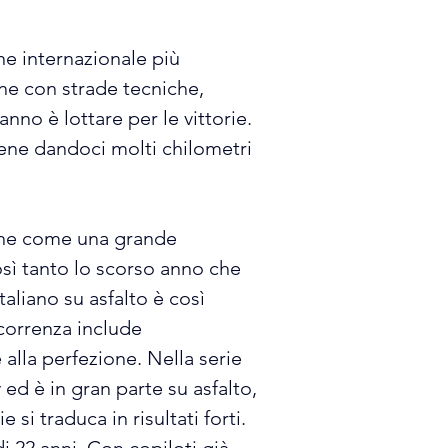
e internazionale più 
one con strade tecniche, 
nno è lottare per le vittorie. 
bene dandoci molti chilometri 
one come una grande 
sì tanto lo scorso anno che 
aliano su asfalto è così 
correnza include 
alla perfezione. Nella serie 
y ed è in gran parte su asfalto, 
i traduca in risultati forti. 