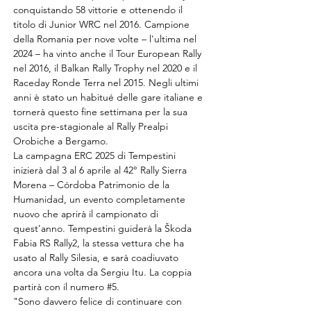
conquistando 58 vittorie e ottenendo il 
titolo di Junior WRC nel 2016. Campione 
della Romania per nove volte – l'ultima nel 
2024 – ha vinto anche il Tour European Rally 
nel 2016, il Balkan Rally Trophy nel 2020 e il 
Raceday Ronde Terra nel 2015. Negli ultimi 
anni è stato un habitué delle gare italiane e 
tornerà questo fine settimana per la sua 
uscita pre-stagionale al Rally Prealpi 
Orobiche a Bergamo.
La campagna ERC 2025 di Tempestini 
inizierà dal 3 al 6 aprile al 42° Rally Sierra 
Morena – Córdoba Patrimonio de la 
Humanidad, un evento completamente 
nuovo che aprirà il campionato di 
quest'anno. Tempestini guiderà la Škoda 
Fabia RS Rally2, la stessa vettura che ha 
usato al Rally Silesia, e sarà coadiuvato 
ancora una volta da Sergiu Itu. La coppia 
partirà con il numero #5.
"Sono davvero felice di continuare con 