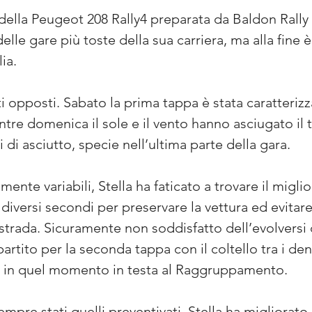
e della Peugeot 208 Rally4 preparata da Baldon Rally
lle gare più toste della sua carriera, ma alla fine è
lia.
ti opposti. Sabato la prima tappa è stata caratteriz
tre domenica il sole e il vento hanno asciugato il te
i di asciutto, specie nell’ultima parte della gara.
nte variabili, Stella ha faticato a trovare il miglio
 diversi secondi per preservare la vettura ed evita
strada. Sicuramente non soddisfatto dell’evolversi d
artito per la seconda tappa con il coltello tra i dent
i, in quel momento in testa al Raggruppamento.
pre stati quelli preventivati, Stella ha migliorato 