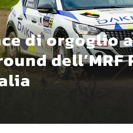
nce di orgoglio 
round dell’MRF 
alia