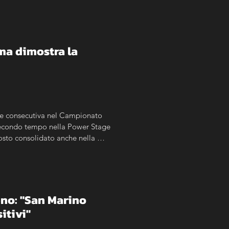
a dimostra la 
one consecutiva nel Campionato 
 Secondo tempo nella Power Stage 
sto consolidato anche nella 
no: "San Marino 
itivi"