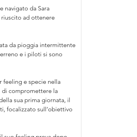
 e navigato da Sara 
 riuscito ad ottenere 
zata da pioggia intermittente 
rreno e i piloti si sono 
r feeling e specie nella 
re di compromettere la 
ella sua prima giornata, il 
i, focalizzato sull’obiettivo 
il suo feeling prova dopo 