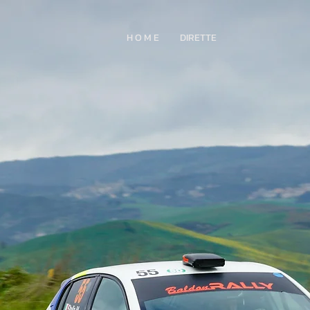
H O M E
DIRETTE