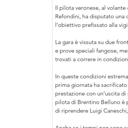
Il pilota veronese, al volant
Refondini, ha disputato una de
l’obiettivo prefissato alla vigi
La gara è vissuta su due fron
e prove speciali fangose, men
trovati a correre in condizion
In queste condizioni estremame
prima giornata ha sacrificato
prestazione con un’uscita di 
pilota di Brentino Belluno è p
di riprendere Luigi Canesch
Anche se i tempi non sono sem