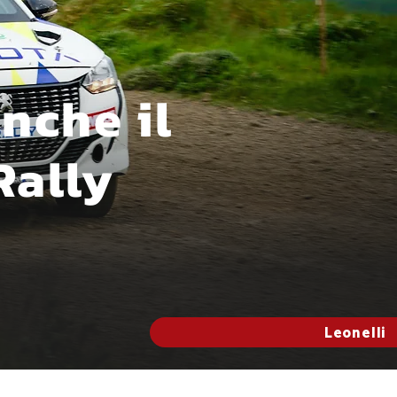
anche il
Rally
Leonelli