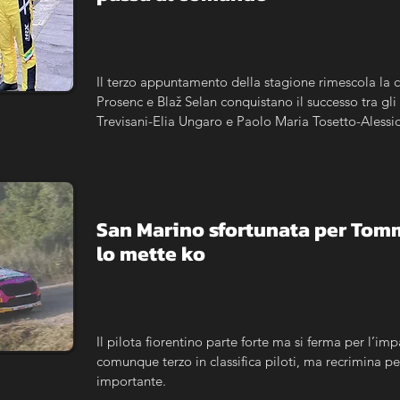
Il terzo appuntamento della stagione rimescola la cl
Prosenc e Blaž Selan conquistano il successo tra gli i
Trevisani-Elia Ungaro e Paolo Maria Tosetto-Alessio A
Cartier riapre completamente la corsa al titolo.
San Marino sfortunata per Tomma
lo mette ko
Il pilota fiorentino parte forte ma si ferma per l’imp
comunque terzo in classifica piloti, ma recrimina p
importante.