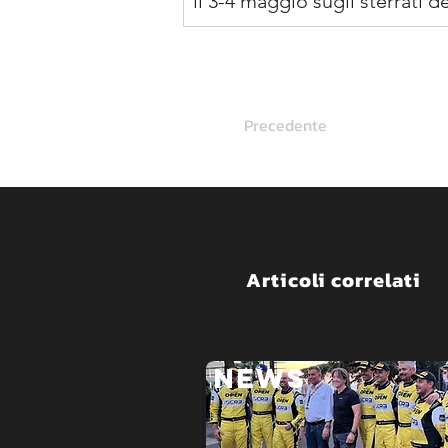
il 3-4 maggio sugli sterrati de
Precedente
Articoli correlati
NEWS