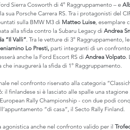
u Ford Sierra Cosworth di 4° Raggruppamento – e 
Alb
a sua Porsche Carrera RS. Tra i protagonisti del CI
 puntati sulla BMW M3 di 
Matteo Luise
, esemplare c
a alla sfida contro la Subaru Legacy di 
Andrea Sm
 “Il Valli”
. Tra le vetture di 3° Raggruppamento, l
eniamino Lo Presti,
 parti integranti di un confront
esserà anche la Ford Escort RS di 
Andrea Volpato
.
ura che inaugurerà la sfida di 1° Raggruppamento.
nale nel confronto riservato alla categoria “Classic
 il finlandese si è lasciato alle spalle una stagione
 European Rally Championship - con due podi conqu
l’appuntamento “di casa”, il Secto Rally Finland.
 agonistica anche nel confronto valido per il 
Trofe