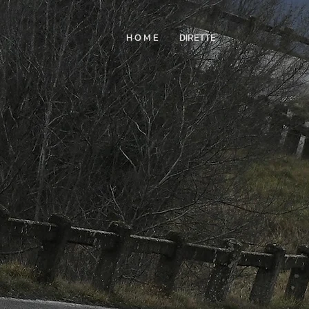
H O M E
DIRETTE