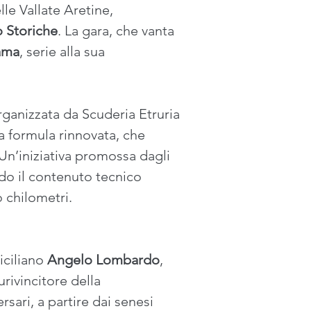
le Vallate Aretine, 
o Storiche
. La gara, che vanta 
ama
, serie alla sua 
rganizzata da Scuderia Etruria 
a formula rinnovata, che 
Un’iniziativa promossa dagli 
ndo il contenuto tecnico 
 chilometri.  
ciliano 
Angelo Lombardo
, 
rivincitore della 
rsari, a partire dai senesi 