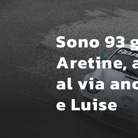
Sono 93 gl
Aretine, 
al via an
e Luise