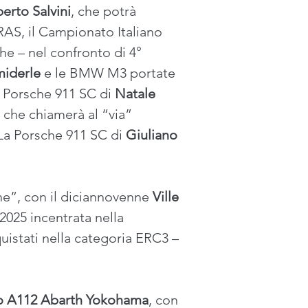
erto Salvini
, che potrà 
RAS, il Campionato Italiano 
he – nel confronto di 4° 
iderle
 e le BMW M3 portate 
e Porsche 911 SC di 
Natale 
o che chiamerà al “via” 
 La Porsche 911 SC di 
Giuliano 
he”, con il diciannovenne 
Ville 
 2025 incentrata nella 
istati nella categoria ERC3 – 
o A112 Abarth Yokohama
, con 