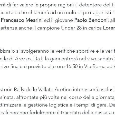
rà di far valere le proprie ragioni il detentore del t
certa e che chiamerà ad un ruolo di protagonisti i p
 Francesco Mearini
 ed il giovane 
Paolo Bendoni
, a
rtenza anche il campione Under 28 in carica 
Lore
bbraio si svolgeranno le verifiche sportive e le ver
le di Arezzo. Da lì la gara entrerà nel vivo sabato 
arrivo finale è previsto alle ore 16:50 in Via Roma ad
istoric Rally delle Vallate Aretine interesserà esclus
sinata, affrontate più volte nel corso della giornata
imizzare la gestione logistica e i tempi di gara. Dal
icalcheranno fedelmente il tracciato della passata 