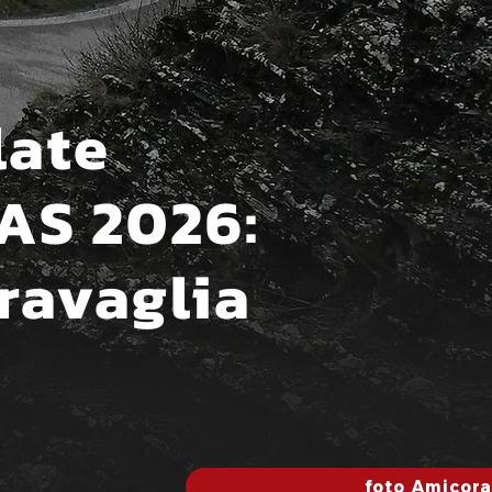
late
RAS 2026:
ravaglia
foto Amicora