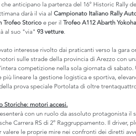
he anticipano la partenza del 16° Historic Rally del
imana darà il via al 
Campionato Italiano Rally Aut
n Trofeo Storico
 e per il 
Trofeo A112 Abarth Yokoh
à al suo "via" 
93 vetture
. 
ato interesse rivolto dai praticanti verso la gara o
tori sulle strade della provincia di Arezzo con un
intera competizione nella sola giornata di sabato. 
e più lineare la gestione logistica e sportiva, eleva
ella prova speciale Portolata di oltre trentaquattro
o Storiche: motori accesi.
resenterà con un ruolo da assoluto protagonista il si
sche Carrera RS di 2° Raggruppamento. Il driver, plu
 valere le proprie mire nei confronti dei diretti avve