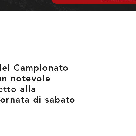
 del Campionato
 un notevole
etto alla
iornata di sabato