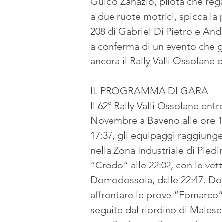
Guido Zanazio, pilota che regal
a due ruote motrici, spicca la
208 di Gabriel Di Pietro e Andr
a conferma di un evento che ga
ancora il Rally Valli Ossolane
IL PROGRAMMA DI GARA
Il 62° Rally Valli Ossolane ent
Novembre a Baveno alle ore 16
17:37, gli equipaggi raggiunge
nella Zona Industriale di Piedi
“Crodo” alle 22:02, con le vet
Domodossola, dalle 22:47. Dom
affrontare le prove “Fomarco” 
seguite dal riordino di Malesco