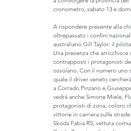
a coinvolgere la provincia del
cronometro, sabato 13 e dome
A rispondere presente alla ch
oltrepassato i confini nazionali.
australiano Gill Taylor: il pilo
Una presenza che arricchisce u
contrapposti i protagonisti de
ossolano. Con il numero uno su
quale il driver veneto cercher
a Corrado Pinzano e Giuseppe D
vedrà anche Simone Miele, Flav
protagonisti di zona, coloro ch
vittorie in carriera sulle stra
Skoda Fabia RS, vettura comun