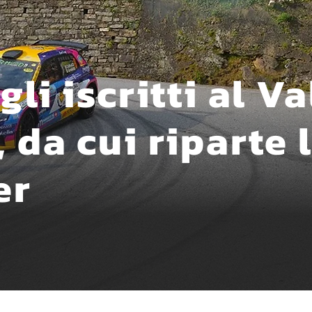
li iscritti al Va
 da cui riparte l
er