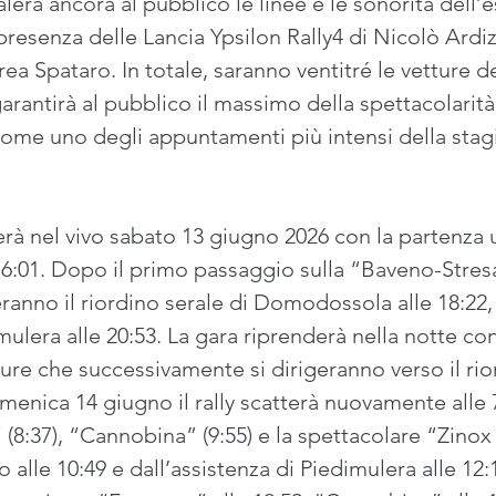
erà ancora al pubblico le linee e le sonorità dell’e
 presenza delle Lancia Ypsilon Rally4 di Nicolò Ardi
ea Spataro. In totale, saranno ventitré le vetture de
rantirà al pubblico il massimo della spettacolarit
 come uno degli appuntamenti più intensi della stag
rerà nel vivo sabato 13 giugno 2026 con la partenza uf
:01. Dopo il primo passaggio sulla “Baveno-Stresa”
ranno il riordino serale di Domodossola alle 18:22, 
mulera alle 20:53. La gara riprenderà nella notte co
ture che successivamente si dirigeranno verso il r
enica 14 giugno il rally scatterà nuovamente alle
(8:37), “Cannobina” (9:55) e la spettacolare “Zinox 
 alle 10:49 e dall’assistenza di Piedimulera alle 12