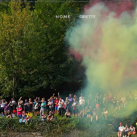
H O M E
DIRETTE