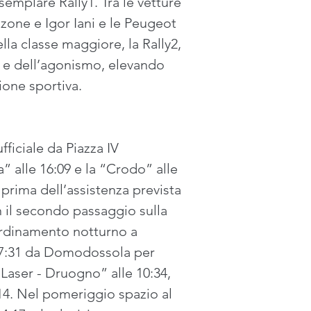
semplare Rally1. Tra le vetture 
zzone e Igor Iani e le Peugeot 
lla classe maggiore, la Rally2, 
à e dell’agonismo, elevando 
ione sportiva.
ficiale da Piazza IV 
 alle 16:09 e la “Crodo” alle 
prima dell’assistenza prevista 
n il secondo passaggio sulla 
iordinamento notturno a 
 7:31 da Domodossola per 
Laser - Druogno” alle 10:34, 
:14. Nel pomeriggio spazio al 