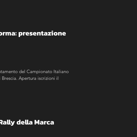
sarà il nuovo Direttore di Gara.
forma: presentazione 
untamento del Campionato Italiano 
rescia. Apertura iscrizioni il 
Rally della Marca