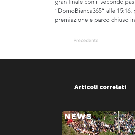
gran finale con il secondo pas
“DomoBianca365” alle 15:16, pri
premiazione e parco chiuso in 
Precedente
Articoli correlati
NEWS