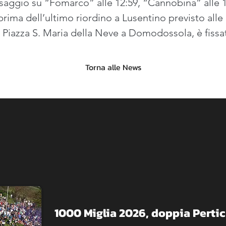
saggio su “Fomarco” alle 12:59, “Cannobina” alle 14
ma dell’ultimo riordino a Lusentino previsto alle 15
Piazza S. Maria della Neve a Domodossola, è fissat
Torna alle News
1000 Miglia 2026, doppia Pertic