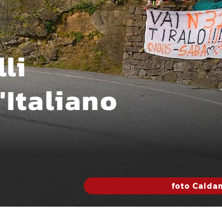
lli
'Italiano
foto Caldan