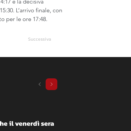
:17 e la decisiva 
:30. L’arrivo finale, con 
o per le ore 17:48.
Successiva
he il venerdì sera