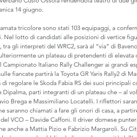
 Verbano Cusio Ossola rendendola teatro di due gior
nica 14 giugno.
iamata tricolore sono stati 103 equipaggi, a confer
 Nel lotto di candidati alle posizioni di vertice figura
ta, tra gli interpreti del WRC2, sarà al “via” di Bave
lteriormente un plateau di pretendenti di elevata 
l Campionato Italiano Rally Challenger ai grandi es
lle fiancate partirà la Toyota GR Yaris Rally2 di Mar
à di regolare le Skoda Fabia RS dei suoi principali
ipalma, parti integranti di un plateau che – al vo
io Brega e Massimiliano Locatelli. I riflettori sara
e saranno chiamati a fare gli onori di casa, a parti
de del VCO – Davide Caffoni. Il driver domese punterà 
e anche a Mattia Pizio e Fabrizio Margaroli. Su Ci