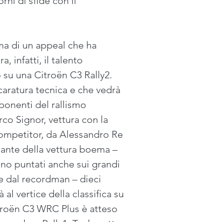
ni di sfide con il 
ma di un appeal che ha 
, infatti, il talento 
no su una Citroën C3 Rally2. 
caratura tecnica e che vedrà 
ponenti del rallismo 
co Signor, vettura con la 
 competitor, da Alessandro Re 
lante della vettura boema – 
nno puntati anche sui grandi 
re dal recordman – dieci 
al vertice della classifica su 
troën C3 WRC Plus è atteso 