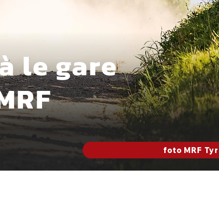
à le gare
 MRF
foto MRF Ty