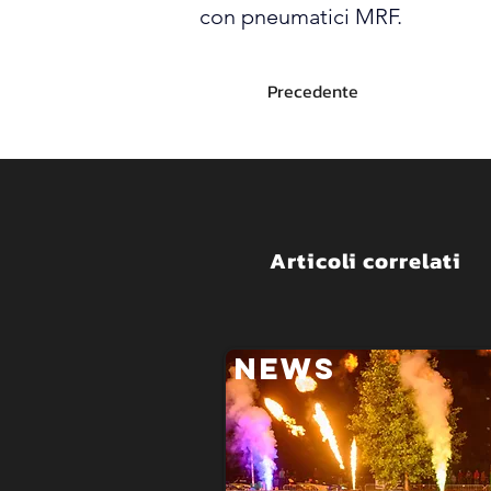
con pneumatici MRF.
Precedente
Articoli correlati
NEWS