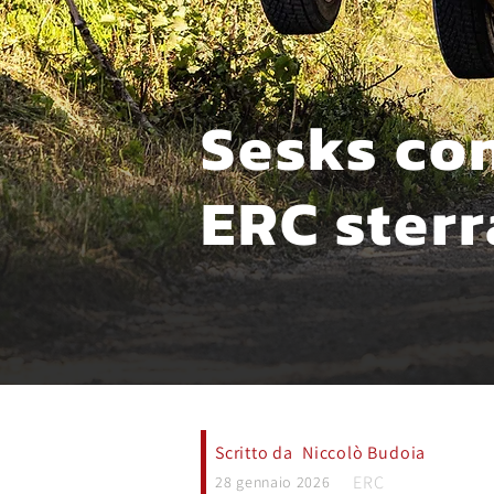
Sesks con
ERC ster
Scritto da
Niccolò Budoia
ERC
28 gennaio 2026