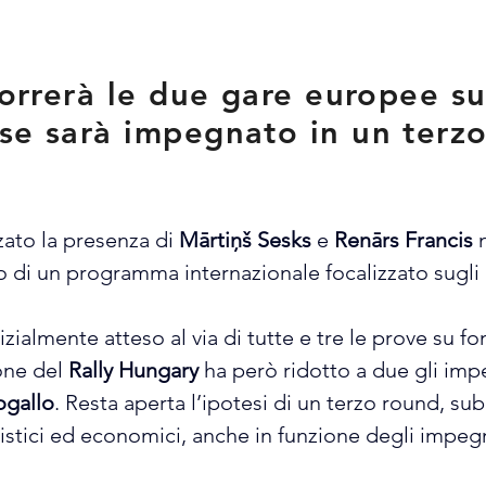
 correrà le due gare europee su
rse sarà impegnato in un ter
zato la presenza di 
Mārtiņš Sesks
 e 
Renārs Francis
 
rno di un programma internazionale focalizzato sugl
inizialmente atteso al via di tutte e tre le prove su f
one del 
Rally Hungary
 ha però ridotto a due gli im
ogallo
. Resta aperta l’ipotesi di un terzo round, sub
gistici ed economici, anche in funzione degli impegn