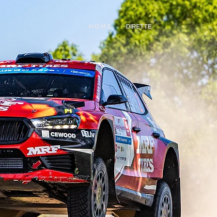
H O M E
DIRETTE