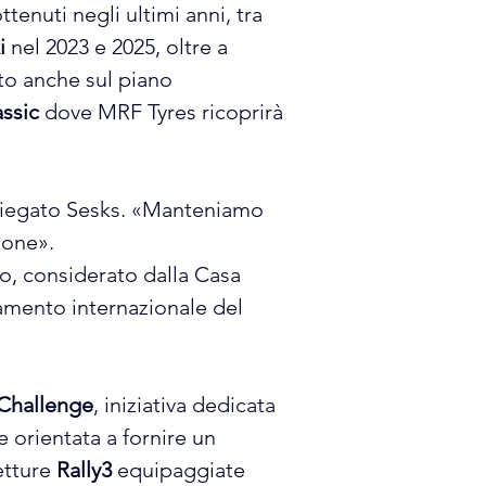
tenuti negli ultimi anni, tra 
i
 nel 2023 e 2025, oltre a 
to anche sul piano 
assic
 dove MRF Tyres ricoprirà 
spiegato Sesks. «Manteniamo 
ione».
o, considerato dalla Casa 
amento internazionale del 
Challenge
, iniziativa dedicata 
e orientata a fornire un 
etture 
Rally3
 equipaggiate 