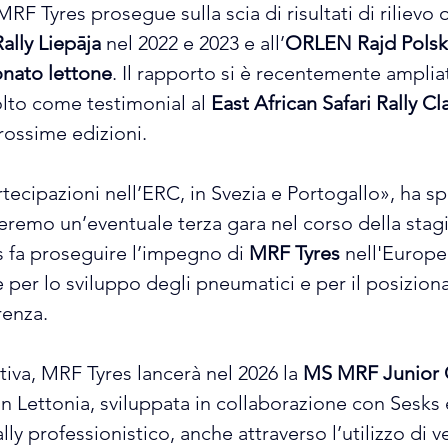
F Tyres prosegue sulla scia di risultati di rilievo ot
ally Liepāja
 nel 2022 e 2023 e all’
ORLEN Rajd Polsk
nato lettone
. Il rapporto si è recentemente amplia
olto come testimonial al 
East African Safari Rally Cl
rossime edizioni.
cipazioni nell’ERC, in Svezia e Portogallo», ha 
teremo un’eventuale terza gara nel corso della stag
s fa proseguire l’impegno di 
MRF Tyres
 nell'Europe
 per lo sviluppo degli pneumatici e per il posizion
renza.
rtiva, MRF Tyres lancerà nel 2026 la 
MS MRF Junior 
i in Lettonia, sviluppata in collaborazione con Sesks 
lly professionistico, anche attraverso l’utilizzo di v