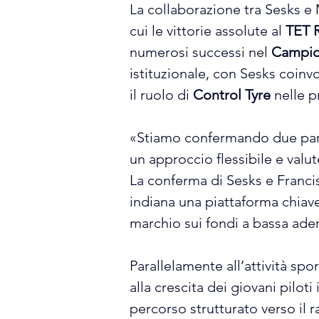
La collaborazione tra Sesks e MR
cui le vittorie assolute al 
TET R
numerosi successi nel 
Campio
istituzionale, con Sesks coinv
il ruolo di 
Control Tyre 
nelle p
«Stiamo confermando due parte
un approccio flessibile e valu
La conferma di Sesks e Franci
indiana una piattaforma chiave
marchio sui fondi a bassa ade
Parallelamente all’attività spo
alla crescita dei giovani pilot
percorso strutturato verso il ra