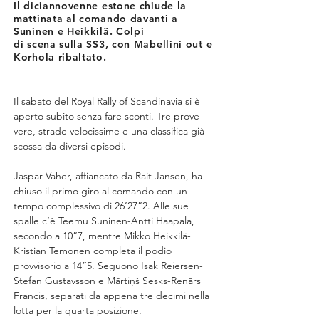
Il diciannovenne estone chiude la
mattinata al comando davanti a
Suninen e Heikkilä. Colpi
di scena sulla SS3, con Mabellini out e
Korhola ribaltato.
Il sabato del Royal Rally of Scandinavia si è 
aperto subito senza fare sconti. Tre prove 
vere, strade velocissime e una classifica già 
scossa da diversi episodi.
Jaspar Vaher, affiancato da Rait Jansen, ha 
chiuso il primo giro al comando con un 
tempo complessivo di 26’27”2. Alle sue 
spalle c’è Teemu Suninen-Antti Haapala, 
secondo a 10”7, mentre Mikko Heikkilä-
Kristian Temonen completa il podio 
provvisorio a 14”5. Seguono Isak Reiersen-
Stefan Gustavsson e Mārtiņš Sesks-Renārs 
Francis, separati da appena tre decimi nella 
lotta per la quarta posizione.