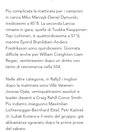
Più complicata la mattinata per i campioni 
in carica Miko Marczyk-Daniel Dymurski, 
tredicesimi a 45”8. La seconda Lancia 
rimasta in gara, quella di Tuukka Kauppinen-
Topi Luhtinen, è quattordicesima a 51”6, 
mentre Eyvind Brynildsen-Anders 
Fredriksson sono quindicesimi. Giornata 
difficile anche per William Creighton-Liam 
Regan, ventitreesimi dopo un dritto con 
tanto di retromarcia nella SS4.
Nelle altre categorie, in Rally3 i migliori 
dopo la mattinata sono Ville Vatanen-
Joonas Ojala, ventiquattresimi assoluti e 
leader davanti a Craig Rahill-Conor Smith. 
Più indietro inseguono Maximilian 
Lichtenegger-Bernhard Ettel, Petr Kačírek 
Jr.-Lukáš Kučera e il resto del gruppo, già 
abbastanza sgranato dopo le prime prove 
del sabato.