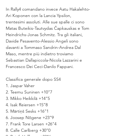
In Rally4 comandano invece Aatu Hakalehto-
Ari Koponen con la Lancia Ypsilon, 
trentesimi assoluti. Alle sue spalle ci sono 
Matas Buteikis-Tautvydas Čapkauskas e Tom 
Heindrichs-Jonas Schmitz. Tra gli italiani, 
Davide Pesavento-Alessio Angeli sono 
davanti a Tommaso Sandrin-Andrea Dal 
Maso, mentre più indietro troviamo 
Sebastian Dallapiccola-Nicola Lazzarini e 
Francesco Dei Ceci-Danilo Fappani.
Classifica generale dopo SS4
1. Jaspar Vaher
2. Teemu Suninen +10”7
3. Mikko Heikkilä +14”5
4. Isak Reiersen +15”8
5. Mārtiņš Sesks +16”1
6. Joosep Nõgene +23”9
7. Frank Tore Larsen +26”4
8. Calle Carlberg +30”0