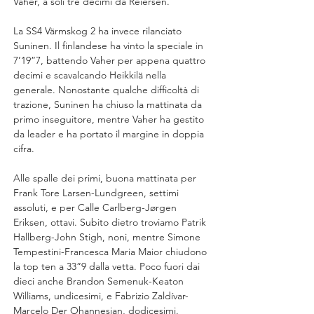
Vaher, a soli tre decimi da Reiersen.
La SS4 Värmskog 2 ha invece rilanciato 
Suninen. Il finlandese ha vinto la speciale in 
7’19”7, battendo Vaher per appena quattro 
decimi e scavalcando Heikkilä nella 
generale. Nonostante qualche difficoltà di 
trazione, Suninen ha chiuso la mattinata da 
primo inseguitore, mentre Vaher ha gestito 
da leader e ha portato il margine in doppia 
cifra.
Alle spalle dei primi, buona mattinata per 
Frank Tore Larsen-Lundgreen, settimi 
assoluti, e per Calle Carlberg-Jørgen 
Eriksen, ottavi. Subito dietro troviamo Patrik 
Hallberg-John Stigh, noni, mentre Simone 
Tempestini-Francesca Maria Maior chiudono 
la top ten a 33”9 dalla vetta. Poco fuori dai 
dieci anche Brandon Semenuk-Keaton 
Williams, undicesimi, e Fabrizio Zaldívar- 
Marcelo Der Ohannesian, dodicesimi.