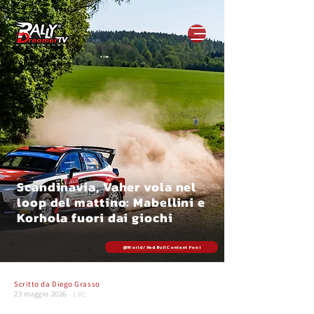
Scandinavia, Vaher vola nel
loop del mattino: Mabellini e
Korhola fuori dai giochi
@World / Red Bull Content Pool
Scritto da
Diego Grasso
23 maggio 2026
ERC