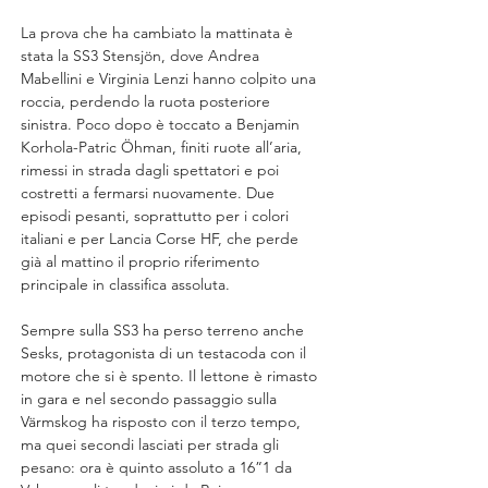
La prova che ha cambiato la mattinata è 
stata la SS3 Stensjön, dove Andrea 
Mabellini e Virginia Lenzi hanno colpito una 
roccia, perdendo la ruota posteriore 
sinistra. Poco dopo è toccato a Benjamin 
Korhola-Patric Öhman, finiti ruote all’aria, 
rimessi in strada dagli spettatori e poi 
costretti a fermarsi nuovamente. Due 
episodi pesanti, soprattutto per i colori 
italiani e per Lancia Corse HF, che perde 
già al mattino il proprio riferimento 
principale in classifica assoluta.
Sempre sulla SS3 ha perso terreno anche 
Sesks, protagonista di un testacoda con il 
motore che si è spento. Il lettone è rimasto 
in gara e nel secondo passaggio sulla 
Värmskog ha risposto con il terzo tempo, 
ma quei secondi lasciati per strada gli 
pesano: ora è quinto assoluto a 16”1 da 