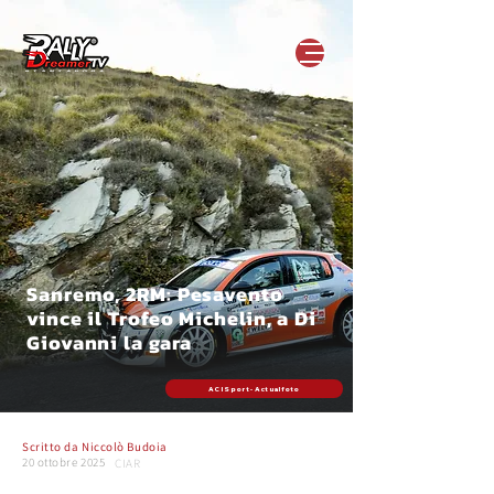
Sanremo, 2RM: Pesavento
vince il Trofeo Michelin, a Di
Giovanni la gara
ACI Sport - Actualfoto
Scritto da
Niccolò Budoia
20 ottobre 2025
CIAR