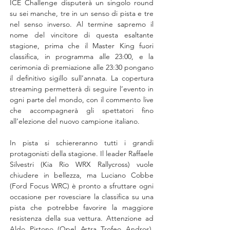
ICE Challenge disputerà un singolo round 
su sei manche, tre in un senso di pista e tre 
nel senso inverso. Al termine sapremo il 
nome del vincitore di questa esaltante 
stagione, prima che il Master King fuori 
classifica, in programma alle 23:00, e la 
cerimonia di premiazione alle 23:30 pongano 
il definitivo sigillo sull’annata. La copertura 
streaming permetterà di seguire l’evento in 
ogni parte del mondo, con il commento live 
che accompagnerà gli spettatori fino 
all’elezione del nuovo campione italiano.
In pista si schiereranno tutti i grandi 
protagonisti della stagione. Il leader Raffaele 
Silvestri (Kia Rio WRX Rallycross) vuole 
chiudere in bellezza, ma Luciano Cobbe 
(Ford Focus WRC) è pronto a sfruttare ogni 
occasione per rovesciare la classifica su una 
pista che potrebbe favorire la maggiore 
resistenza della sua vettura. Attenzione ad 
Aldo Pistono (Opel Astra Trofeo Andros), 