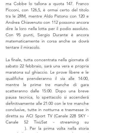
ma Cobbe lo tallona a quota 147. Franco 
Picconi, con 126,5, è ormai certo del titolo 
tra le 2RM, mentre Aldo Pistono con 120 e 
Andrea Chiavenuto con 112 possono ancora 
dire la loro nella lotta per il podio assoluto. 
Con 95 punti, Sergio Durante è ancora 
matematicamente in corsa anche se dovrà 
tentare il miracolo.
La finale, tutta concentrata nella giornata di 
sabato 22 febbraio, sarà una vera e propria 
maratona sul ghiaccio. Le prove libere e le 
qualifiche prenderanno il via alle 14:00, 
mentre le prime tre manche di gara 
scatteranno dalle 15:00. Dopo una breve 
pausa tecnica, lo spettacolo si accenderà 
definitivamente alle 21:00 con le tre manche 
conclusive, tutte in notturna e trasmesse in 
diretta su ACI Sport TV (Canale 228 SKY - 
Canale 52 TivùSat - streaming su 
acisport.tv
). Per la prima volta nella storia 