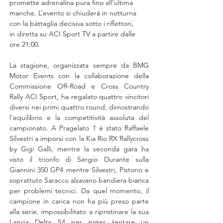
promette adrenalina pura fino all’ultima 
manche. L’evento si chiuderà in notturna 
con la battaglia decisiva sotto i riflettori, 
in diretta su ACI Sport TV a partire dalle 
ore 21:00.
La stagione, organizzata sempre da BMG 
Motor Events con la collaborazione della 
Commissione Off-Road e Cross Country 
Rally ACI Sport, ha regalato quattro vincitori 
diversi nei primi quattro round, dimostrando 
l’equilibrio e la competitività assoluta del 
campionato. A Pragelato 1 è stato Raffaele 
Silvestri a imporsi con la Kia Rio RX Rallycross 
by Gigi Galli, mentre la seconda gara ha 
visto il trionfo di Sergio Durante sulla 
Giannini 350 GP4 mentre Silvestri, Pistono e 
soprattuto Saracco alzavano bandiera bianca 
per problemi tecnici. Da quel momento, il 
campione in carica non ha più preso parte 
alla serie, impossibilitato a ripristinare la sua 
Lancia Delta S4 per poter tentare un 