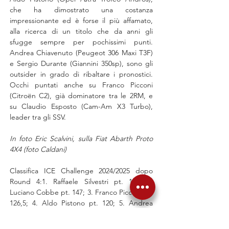
che ha dimostrato una costanza 
impressionante ed è forse il più affamato, 
alla ricerca di un titolo che da anni gli 
sfugge sempre per pochissimi punti. 
Andrea Chiavenuto (Peugeot 306 Maxi T3F) 
e Sergio Durante (Giannini 350sp), sono gli 
outsider in grado di ribaltare i pronostici. 
Occhi puntati anche su Franco Picconi 
(Citroën C2), già dominatore tra le 2RM, e 
su Claudio Esposto (Cam-Am X3 Turbo), 
leader tra gli SSV.
In foto Eric Scalvini, sulla Fiat Abarth Proto 
4X4 (foto Caldani)
Classifica ICE Challenge 2024/2025 dopo 
Round 4:1. Raffaele Silvestri pt. 150; 2. 
Luciano Cobbe pt. 147; 3. Franco Picconi pt. 
126,5; 4. Aldo Pistono pt. 120; 5. Andrea 
Chiavenuto pt. 112; 6. Sergio Durante pt. 
95; 7. Giovanni Saracco pt. 88; 8. Michele 