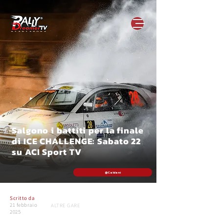
Salgono i battiti per la finale
di ICE CHALLENGE: Sabato 22
su ACI Sport TV
@Caldani
Scritto da
21 febbraio
ALTRE GARE
2025