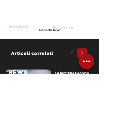
Precedente
Successiva
Torna alle News
Articoli correlati
NEWS
La famiglia Ceccato 
brilla al Rally Regione 
Piemonte
Papà Vittorio, febbricitante, 
chiude secondo di Over 55 ed 
allunga nel CIAR mentre il figlio 
Giovanni debutta sulla Fabia RS 
con un ottavo assoluto in CRZ.
NEWS
Ivan Ferrarotti 
conquista il sesto posto 
assoluto e il podio del 
CIRP al Rally Regione 
Il pilota emiliano completa una 
Piemonte
bella rimonta al volante della 