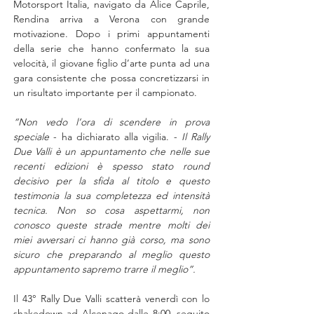
Motorsport Italia, navigato da Alice Caprile, 
Rendina arriva a Verona con grande 
motivazione. Dopo i primi appuntamenti 
della serie che hanno confermato la sua 
velocità, il giovane figlio d’arte punta ad una 
gara consistente che possa concretizzarsi in 
un risultato importante per il campionato.
“Non vedo l’ora di scendere in prova 
speciale
 - ha dichiarato alla vigilia. - 
Il Rally 
Due Valli è un appuntamento che nelle sue 
recenti edizioni è spesso stato round 
decisivo per la sfida al titolo e questo 
testimonia la sua completezza ed intensità 
tecnica. Non so cosa aspettarmi, non 
conosco queste strade mentre molti dei 
miei avversari ci hanno già corso, ma sono 
sicuro che preparando al meglio questo 
appuntamento sapremo trarre il meglio”.
Il 43° Rally Due Valli scatterà venerdì con lo 
shakedown ad Alcenago dalle 8:00, seguito 