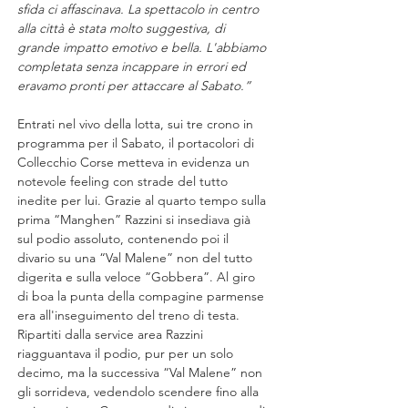
sfida ci affascinava. La spettacolo in centro 
alla città è stata molto suggestiva, di 
grande impatto emotivo e bella. L'abbiamo 
completata senza incappare in errori ed 
eravamo pronti per attaccare al Sabato.”
Entrati nel vivo della lotta, sui tre crono in 
programma per il Sabato, il portacolori di 
Collecchio Corse metteva in evidenza un 
notevole feeling con strade del tutto 
inedite per lui. Grazie al quarto tempo sulla 
prima “Manghen” Razzini si insediava già 
sul podio assoluto, contenendo poi il 
divario su una “Val Malene” non del tutto 
digerita e sulla veloce “Gobbera”. Al giro 
di boa la punta della compagine parmense 
era all'inseguimento del treno di testa. 
Ripartiti dalla service area Razzini 
riagguantava il podio, pur per un solo 
decimo, ma la successiva “Val Malene” non 
gli sorrideva, vedendolo scendere fino alla 