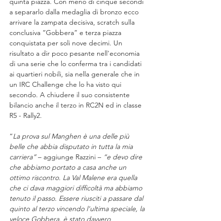
quinta piazza. Con meno di cinque secondi 
a separarlo dalla medaglia di bronzo ecco 
arrivare la zampata decisiva, scratch sulla 
conclusiva “Gobbera” e terza piazza 
conquistata per soli nove decimi. Un 
risultato a dir poco pesante nell'economia 
di una serie che lo conferma tra i candidati 
ai quartieri nobili, sia nella generale che in 
un IRC Challenge che lo ha visto qui 
secondo. A chiudere il suo consistente 
bilancio anche il terzo in RC2N ed in classe 
R5 - Rally2.
“
La prova sul Manghen è una delle più 
belle che abbia disputato in tutta la mia 
carriera”
 – aggiunge Razzini – 
“e devo dire 
che abbiamo portato a casa anche un 
ottimo riscontro. La Val Malene era quella 
che ci dava maggiori difficoltà ma abbiamo 
tenuto il passo. Essere riusciti a passare dal 
quinto al terzo vincendo l'ultima speciale, la 
veloce Gobbera, è stato davvero 