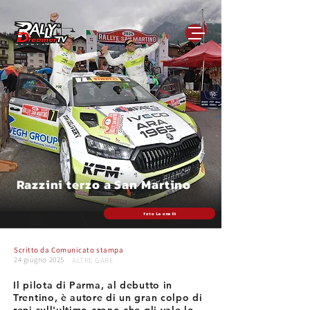
Razzini terzo a San Martino
foto Leonelli
Scritto da
Comunicato stampa
24 giugno 2025
ALTRE GARE
Il pilota di Parma, al debutto in
Trentino, è autore di un gran colpo di