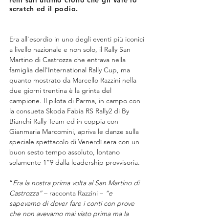
reni sull'ultimo crono che gli vale lo
scratch ed il podio.
Era all'esordio in uno degli eventi più iconici 
a livello nazionale e non solo, il Rally San 
Martino di Castrozza che entrava nella 
famiglia dell'International Rally Cup, ma 
quanto mostrato da Marcello Razzini nella 
due giorni trentina è la grinta del 
campione. Il pilota di Parma, in campo con 
la consueta Skoda Fabia RS Rally2 di By 
Bianchi Rally Team ed in coppia con 
Gianmaria Marcomini, apriva le danze sulla 
speciale spettacolo di Venerdì sera con un 
buon sesto tempo assoluto, lontano 
solamente 1”9 dalla leadership provvisoria.
“
Era la nostra prima volta al San Martino di 
Castrozza”
 – racconta Razzini – 
“e 
sapevamo di dover fare i conti con prove 
che non avevamo mai visto prima ma la 