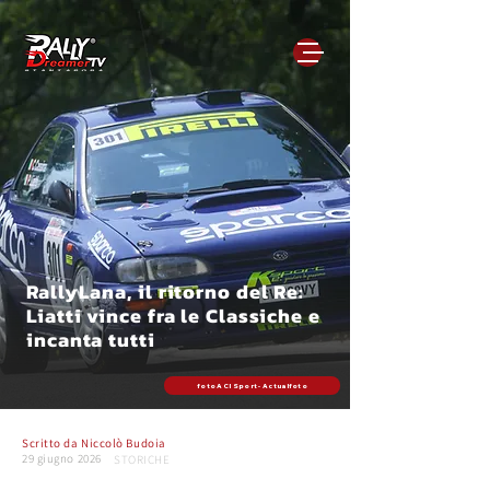
RallyLana, il ritorno del Re:
Liatti vince fra le Classiche e
incanta tutti
foto ACI Sport - Actualfoto
Scritto da
Niccolò Budoia
29 giugno 2026
STORICHE