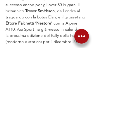
successo anche per gli over 80 in gara: il 
britannico 
Trevor Smithson
, da Londra al 
traguardo con la Lotus Elan; e il grossetano 
Ettore
Falchetti ‘Nestore’
 con la Alpine 
A110. Aci Sport ha già messo in calendario 
la prossima edizione del Rally della Fettunta 
(moderno e storico) per il dicembre 2026.
Precedente
Successiva
Torna alle News
Articoli correlati