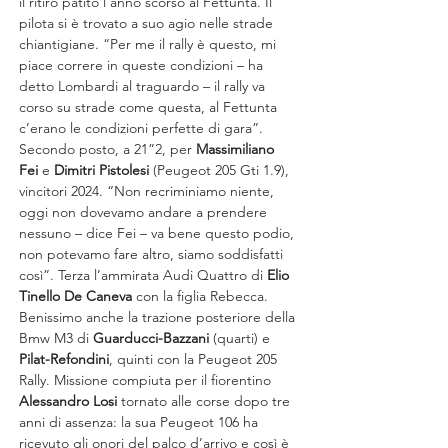
il ritiro patito l’anno scorso al Fettunta. Il 
pilota si è trovato a suo agio nelle strade 
chiantigiane. “Per me il rally è questo, mi 
piace correre in queste condizioni – ha 
detto Lombardi al traguardo – il rally va 
corso su strade come questa, al Fettunta 
c’erano le condizioni perfette di gara”. 
Secondo posto, a 21”2, per 
Massimiliano 
Fei
 e 
Dimitri Pistolesi
 (Peugeot 205 Gti 1.9), 
vincitori 2024. “Non recriminiamo niente, 
oggi non dovevamo andare a prendere 
nessuno – dice Fei – va bene questo podio, 
non potevamo fare altro, siamo soddisfatti 
così”. Terza l’ammirata Audi Quattro di 
Elio 
Tinello De Caneva
 con la figlia Rebecca. 
Benissimo anche la trazione posteriore della 
Bmw M3 di 
Guarducci-Bazzani
 (quarti) e 
Pilat-Refondini
, quinti con la Peugeot 205 
Rally. Missione compiuta per il fiorentino 
Alessandro Losi
 tornato alle corse dopo tre 
anni di assenza: la sua Peugeot 106 ha 
ricevuto gli onori del palco d’arrivo e così è 