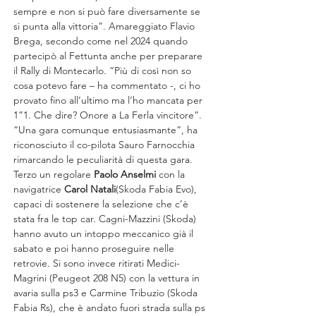
sempre e non si può fare diversamente se 
si punta alla vittoria”. Amareggiato Flavio 
Brega, secondo come nel 2024 quando 
partecipò al Fettunta anche per preparare 
il Rally di Montecarlo. “Più di così non so 
cosa potevo fare – ha commentato -, ci ho 
provato fino all’ultimo ma l’ho mancata per 
1”1. Che dire? Onore a La Ferla vincitore”. 
“Una gara comunque entusiasmante”, ha 
riconosciuto il co-pilota Sauro Farnocchia 
rimarcando le peculiarità di questa gara. 
Terzo un regolare 
Paolo Anselmi
 con la 
navigatrice 
Carol Natali
(Skoda Fabia Evo), 
capaci di sostenere la selezione che c’è 
stata fra le top car. Cagni-Mazzini (Skoda) 
hanno avuto un intoppo meccanico già il 
sabato e poi hanno proseguire nelle 
retrovie. Si sono invece ritirati Medici-
Magrini (Peugeot 208 N5) con la vettura in 
avaria sulla ps3 e Carmine Tribuzio (Skoda 
Fabia Rs), che è andato fuori strada sulla ps 