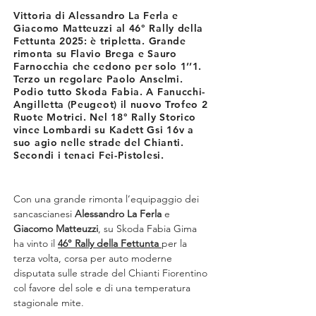
Vittoria di Alessandro La Ferla e
Giacomo Matteuzzi al 46° Rally della
Fettunta 2025: è tripletta. Grande
rimonta su Flavio Brega e Sauro
Farnocchia che cedono per solo 1’’1.
Terzo un regolare Paolo Anselmi.
Podio tutto Skoda Fabia. A Fanucchi-
Angilletta (Peugeot) il nuovo Trofeo 2
Ruote Motrici. Nel 18° Rally Storico
vince Lombardi su Kadett Gsi 16v a
suo agio nelle strade del Chianti.
Secondi i tenaci Fei-Pistolesi.
Con una grande rimonta l’equipaggio dei 
sancascianesi 
Alessandro La Ferla
 e 
Giacomo Matteuzzi
, su Skoda Fabia Gima 
ha vinto il 
46° Rally della Fettunta 
per la 
terza volta, corsa per auto moderne 
disputata sulle strade del Chianti Fiorentino 
col favore del sole e di una temperatura 
stagionale mite.