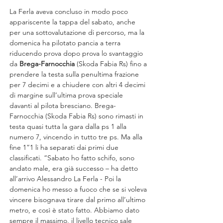
La Ferla aveva concluso in modo poco 
appariscente la tappa del sabato, anche 
per una sottovalutazione di percorso, ma la 
domenica ha pilotato pancia a terra 
riducendo prova dopo prova lo svantaggio 
da 
Brega-Farnocchia
 (Skoda Fabia Rs) fino a 
prendere la testa sulla penultima frazione 
per 7 decimi e a chiudere con altri 4 decimi 
di margine sull’ultima prova speciale 
davanti al pilota bresciano. Brega-
Farnocchia (Skoda Fabia Rs) sono rimasti in 
testa quasi tutta la gara dalla ps 1 alla 
numero 7, vincendo in tutto tre ps. Ma alla 
fine 1”1 li ha separati dai primi due 
classificati. “Sabato ho fatto schifo, sono 
andato male, era già successo – ha detto 
all’arrivo Alessandro La Ferla - Poi la 
domenica ho messo a fuoco che se si voleva 
vincere bisognava tirare dal primo all’ultimo 
metro, e così è stato fatto. Abbiamo dato 
sempre il massimo, il livello tecnico sale 