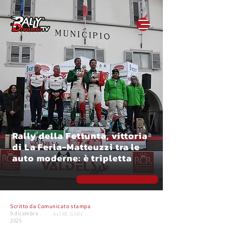
Rally della Fettunta, vittoria
di La Ferla-Matteuzzi tra le
auto moderne: è tripletta
Scritto da
Comunicato stampa
9 dicembre
ALTRE GARE
2025