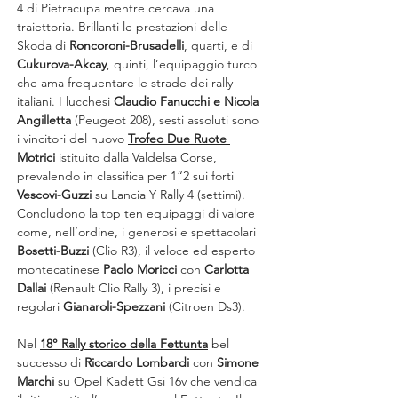
4 di Pietracupa mentre cercava una 
traiettoria. Brillanti le prestazioni delle 
Skoda di 
Roncoroni-Brusadelli
, quarti, e di
Cukurova-Akcay
, quinti, l’equipaggio turco 
che ama frequentare le strade dei rally 
italiani. I lucchesi 
Claudio Fanucchi e Nicola 
Angilletta
 (Peugeot 208), sesti assoluti sono 
i vincitori del nuovo 
Trofeo Due Ruote 
Motrici
 istituito dalla Valdelsa Corse, 
prevalendo in classifica per 1“2 sui forti 
Vescovi-Guzzi 
su
Lancia Y Rally 4 (settimi). 
Concludono la top ten equipaggi di valore 
come, nell’ordine, i generosi e spettacolari 
Bosetti-Buzzi
 (Clio R3), il veloce ed esperto 
montecatinese 
Paolo Moricci
 con 
Carlotta 
Dallai
 (Renault Clio Rally 3), i precisi e 
regolari 
Gianaroli-Spezzani
 (Citroen Ds3).
Nel
18° Rally storico della Fettunta
 bel 
successo di 
Riccardo Lombardi 
con
 Simone 
Marchi
 su Opel Kadett Gsi 16v che vendica 