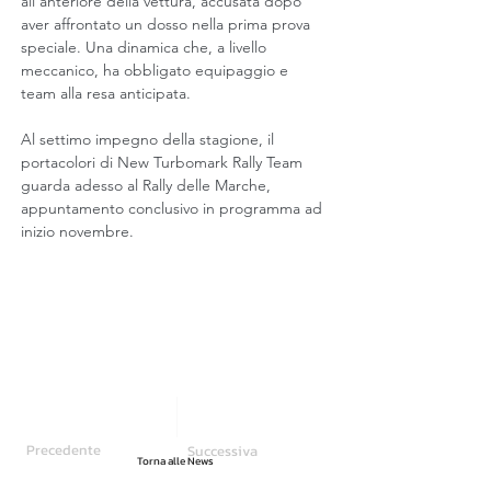
all’anteriore della vettura, accusata dopo 
aver affrontato un dosso nella prima prova 
speciale. Una dinamica che, a livello 
meccanico, ha obbligato equipaggio e 
team alla resa anticipata. 
Al settimo impegno della stagione, il 
portacolori di New Turbomark Rally Team 
guarda adesso al Rally delle Marche, 
appuntamento conclusivo in programma ad 
inizio novembre. 
Precedente
Successiva
Torna alle News