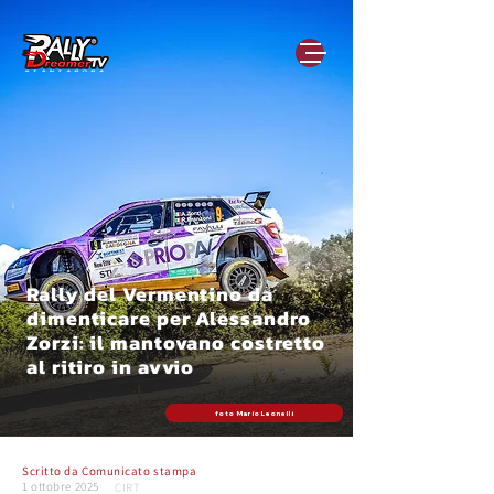
Rally del Vermentino da
dimenticare per Alessandro
Zorzi: il mantovano costretto
al ritiro in avvio
foto Mario Leonelli
Scritto da
Comunicato stampa
1 ottobre 2025
CIRT