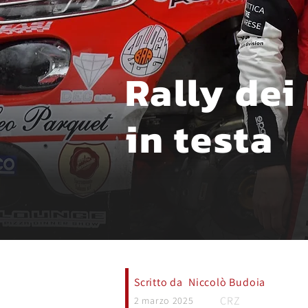
Rally dei
in testa
Scritto da
Niccolò Budoia
CRZ
2 marzo 2025