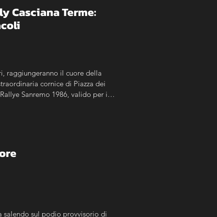
lly Casciana Terme: 
acoli
, raggiungeranno il cuore della 
traordinaria cornice di Piazza dei 
 Rallye Sanremo 1986, valido per il 
ogo. La manifestazione sarà 
a Terme e anche agli esemplari 
iore
a salendo sul podio provvisorio di 