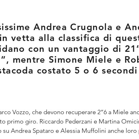
osissime Andrea Crugnola e An
n vetta alla classifica di ques
uidano con un vantaggio di 2
”, mentre Simone Miele e Ro
tacoda costato 5 o 6 secondi 
rco Vozzo, che devono recuperare 2”6 a Miele anche 
 primo giro. Riccardo Pederzani e Martina Omicini
u Andrea Spataro e Alessia Muffolini anche loro pe