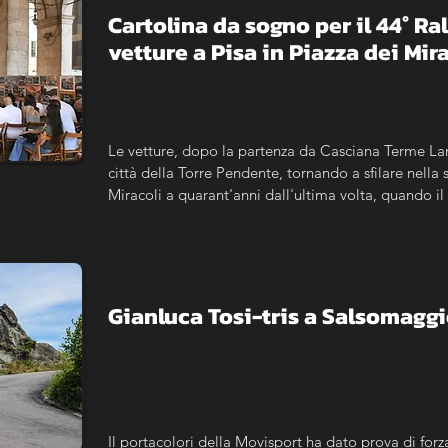
Cartolina da sogno per il 44° Ra
vetture a Pisa in Piazza dei Mir
Le vetture, dopo la partenza da Casciana Terme Lari
città della Torre Pendente, tornando a sfilare nella s
Miracoli a quarant'anni dall'ultima volta, quando il
Campionato del Mondo Rally, fece tappa nel capolu
aperta alle vetture moderne, al 3° Historic Cascian
Classic.
Gianluca Tosi-tris a Salsomagg
Il portacolori della Movisport ha dato prova di forz