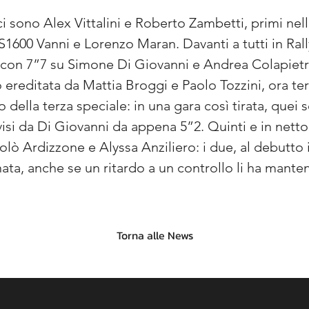
i ci sono Alex Vittalini e Roberto Zambetti, primi nel
 S1600 Vanni e Lorenzo Maran. Davanti a tutti in Ra
con 7”7 su Simone Di Giovanni e Andrea Colapietro 
ereditata da Mattia Broggi e Paolo Tozzini, ora te
della terza speciale: in una gara così tirata, quei s
isi da Di Giovanni da appena 5”2. Quinti e in net
olò Ardizzone e Alyssa Anziliero: i due, al debutto 
rnata, anche se un ritardo a un controllo li ha manten
Torna alle News