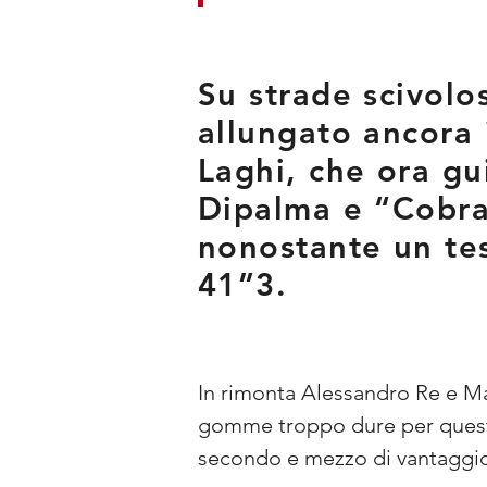
Su strade scivol
allungato ancora i
Laghi, che ora g
Dipalma e “Cobra
nonostante un tes
41”3.
In rimonta Alessandro Re e Ma
gomme troppo dure per questo
secondo e mezzo di vantaggio s