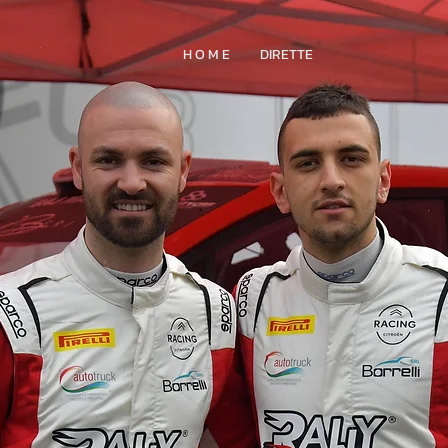
H O M E
DIRETTE