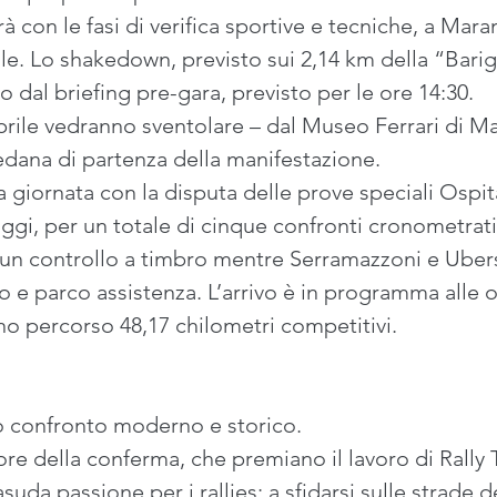
rà con le fasi di verifica sportive e tecniche, a Mara
rile. Lo shakedown, previsto sui 2,14 km della “Bari
to dal briefing pre-gara, previsto per le ore 14:30.
rile vedranno sventolare – dal Museo Ferrari di Ma
pedana di partenza della manifestazione. 
ra giornata con la disputa delle prove speciali Ospit
saggi, per un totale di cinque confronti cronometra
 un controllo a timbro mentre Serramazzoni e Uber
 e parco assistenza. L’arrivo è in programma alle 
o percorso 48,17 chilometri competitivi. 
io confronto moderno e storico.
re della conferma, che premiano il lavoro di Rall
rasuda passione per i rallies: a sfidarsi sulle strade