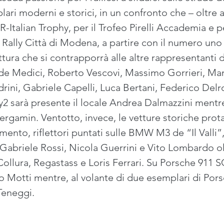
ari moderni e storici, in un confronto che – oltre al
-Italian Trophy, per il Trofeo Pirelli Accademia e per
Rally Città di Modena, a partire con il numero uno s
tura che si contrapporrà alle altre rappresentanti
de Medici, Roberto Vescovi, Massimo Gorrieri, Manu
rini, Gabriele Capelli, Luca Bertani, Federico Del
y2 sarà presente il locale Andrea Dalmazzini mentre
ergamin. Ventotto, invece, le vetture storiche prota
nto, riflettori puntati sulle BMW M3 de “Il Valli”
Gabriele Rossi, Nicola Guerrini e Vito Lombardo olt
llura, Regastass e Loris Ferrari. Su Porsche 911 S
o Motti mentre, al volante di due esemplari di Por
eneggi. 