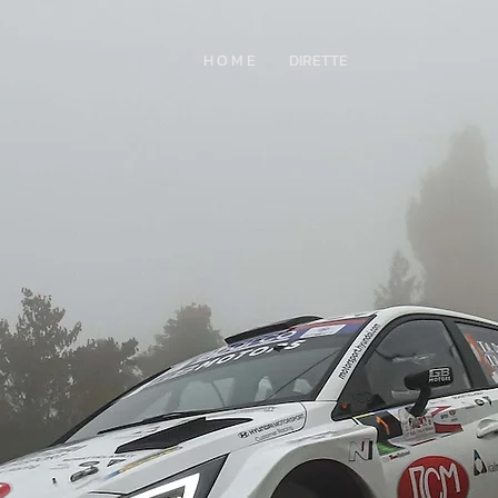
H O M E
DIRETTE