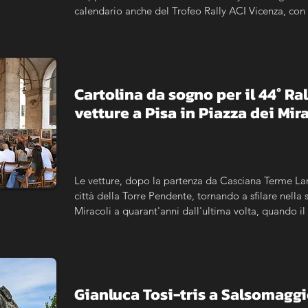
calendario anche del Trofeo Rally ACI Vicenza, con l
maggiorato per le storiche.
Cartolina da sogno per il 44° Ra
vetture a Pisa in Piazza dei Mir
Le vetture, dopo la partenza da Casciana Terme Lari
città della Torre Pendente, tornando a sfilare nella s
Miracoli a quarant'anni dall'ultima volta, quando il
Campionato del Mondo Rally, fece tappa nel capolu
aperta alle vetture moderne, al 3° Historic Cascian
Classic.
Gianluca Tosi-tris a Salsomagg