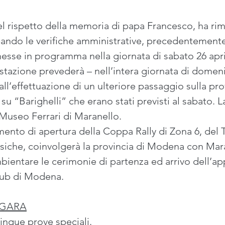
l rispetto della memoria di papa Francesco, ha ri
pando le verifiche amministrative, precedentemente 
messe in programma nella giornata di sabato 26 apri
stazione prevederà – nell’intera giornata di domeni
all’effettuazione di un ulteriore passaggio sulla prov
u “Barighelli” che erano stati previsti al sabato. L
 Museo Ferrari di Maranello.
nto di apertura della Coppa Rally di Zona 6, del Tr
siche, coinvolgerà la provincia di Modena con Mara
ientare le cerimonie di partenza ed arrivo dell’a
lub di Modena. 
 GARA
inque prove speciali.