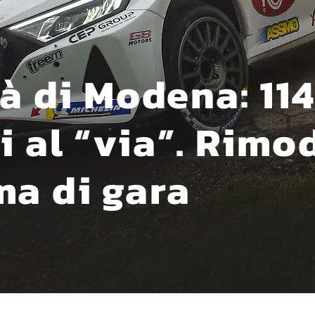
tà di Modena: 11
 al “via”. Rimod
a di gara