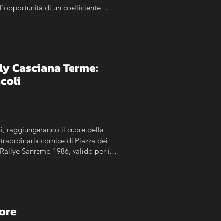
’opportunità di un coefficiente 
lly Casciana Terme: 
acoli
, raggiungeranno il cuore della 
traordinaria cornice di Piazza dei 
 Rallye Sanremo 1986, valido per il 
ogo. La manifestazione sarà 
a Terme e anche agli esemplari 
iore