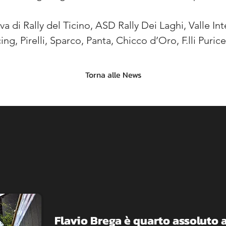
iva di Rally del Ticino, ASD Rally Dei Laghi, Valle In
, Pirelli, Sparco, Panta, Chicco d’Oro, F.lli Purice
Torna alle News
Flavio Brega è quarto assoluto a