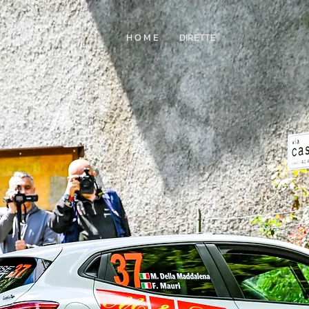
H O M E
DIRETTE