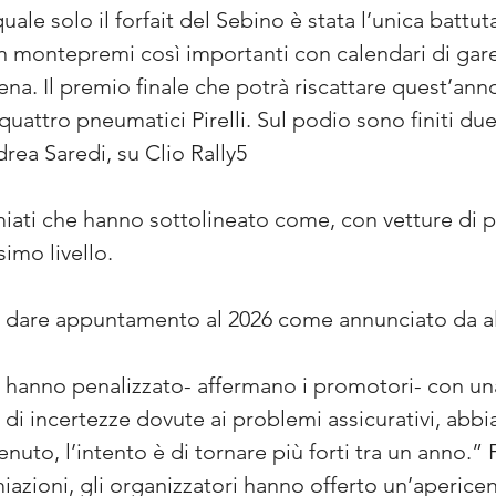
uale solo il forfait del Sebino è stata l’unica battu
n montepremi così importanti con calendari di gare
a. Il premio finale che potrà riscattare quest’ann
e quattro pneumatici Pirelli. Sul podio sono finiti du
drea Saredi, su Clio Rally5
emiati che hanno sottolineato come, con vetture di p
imo livello.
 dare appuntamento al 2026 come annunciato da a
 hanno penalizzato- affermano i promotori- con una
 di incertezze dovute ai problemi assicurativi, abb
nuto, l’intento è di tornare più forti tra un anno.” F
miazioni, gli organizzatori hanno offerto un’apericena