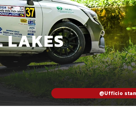
L LAKES
@Ufficio sta