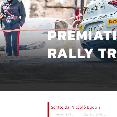
PREMIATI
RALLY T
Scritto da
Niccolò Budoia
ALTRE GARE
7 marzo 2025