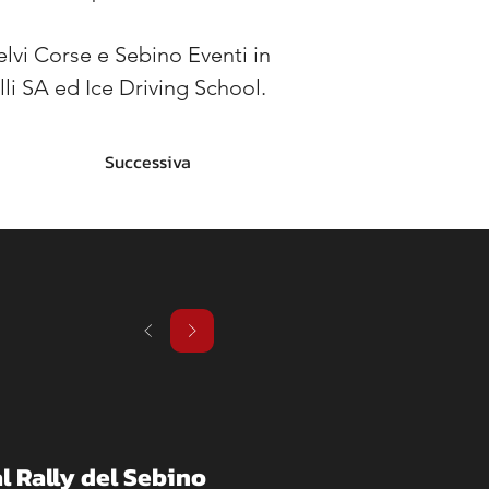
telvi Corse e Sebino Eventi in 
lli SA ed Ice Driving School.
Successiva
l Rally del Sebino