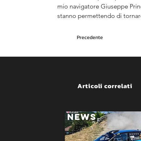
mio navigatore Giuseppe Princi
stanno permettendo di tornare
Precedente
Articoli correlati
NEWS