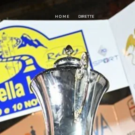
H O M E
DIRETTE