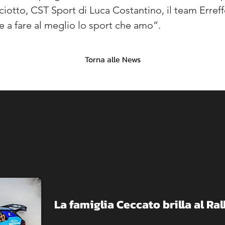
otto, CST Sport di Luca Costantino, il team Erreff
 a fare al meglio lo sport che amo”.
Torna alle News
La famiglia Ceccato brilla al R