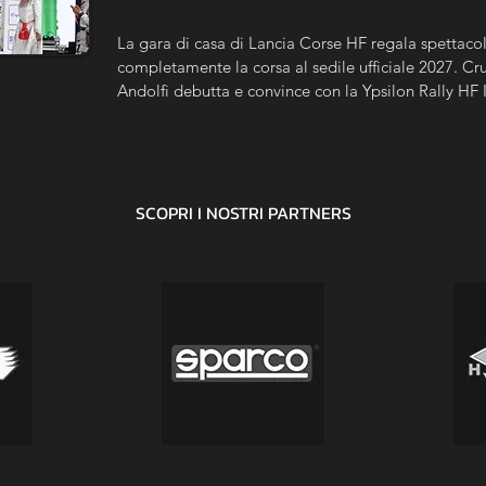
La gara di casa di Lancia Corse HF regala spettacolo
completamente la corsa al sedile ufficiale 2027. Crug
Andolfi debutta e convince con la Ypsilon Rally HF 
Trofeo, De Antoni vince tra i Master e Gobbin si im
SCOPRI I NOSTRI
PARTNERS