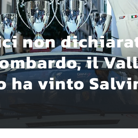
i non dichiarat
ombardo, il Val
o ha vinto Salvi