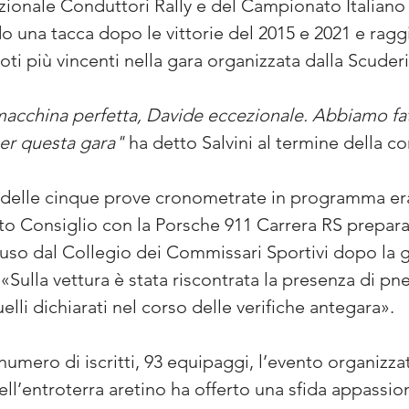
ionale Conduttori Rally e del Campionato Italiano R
na tacca dopo le vittorie del 2015 e 2021 e raggi
loti più vincenti nella gara organizzata dalla Scuderi
acchina perfetta, Davide eccezionale. Abbiamo fat
er questa gara" 
ha detto Salvini al termine della c
e delle cinque prove cronometrate in programma era
 Consiglio con la Porsche 911 Carrera RS preparata
uso dal Collegio dei Commissari Sportivi dopo la ga
«Sulla vettura è stata riscontrata la presenza di pne
elli dichiarati nel corso delle verifiche antegara».
umero di iscritti, 93 equipaggi, l’evento organizzat
ell’entroterra aretino ha offerto una sfida appassio