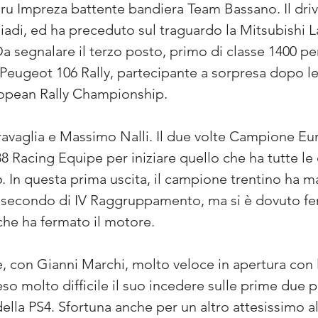
u Impreza battente bandiera Team Bassano. Il drive
leiadi, ed ha preceduto sul traguardo la Mitsubishi 
Da segnalare il terzo posto, primo di classe 1400 per
Peugeot 106 Rally, partecipante a sorpresa dopo le
opean Rally Championship.
ravaglia e Massimo Nalli. Il due volte Campione E
8 Racing Equipe per iniziare quello che ha tutte le 
 In questa prima uscita, il campione trentino ha 
 e secondo di IV Raggruppamento, ma si è dovuto fer
he ha fermato il motore.
con Gianni Marchi, molto veloce in apertura con l
reso molto difficile il suo incedere sulle prime due 
della PS4. Sfortuna anche per un altro attesissimo a