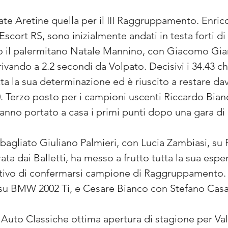
late Aretine quella per il III Raggruppamento. Enri
Escort RS, sono inizialmente andati in testa forti d
io il palermitano Natale Mannino, con Giacomo Gia
ivando a 2.2 secondi da Volpato. Decisivi i 34.43 ch
a la sua determinazione ed è riuscito a restare da
. Terzo posto per i campioni uscenti Riccardo Bian
hanno portato a casa i primi punti dopo una gara di
gliato Giuliano Palmieri, con Lucia Zambiasi, su P
ta dai Balletti, ha messo a frutto tutta la sua esper
tivo di confermarsi campione di Raggruppamento. Al
u BMW 2002 Ti, e Cesare Bianco con Stefano Casazz
 Auto Classiche ottima apertura di stagione per Val