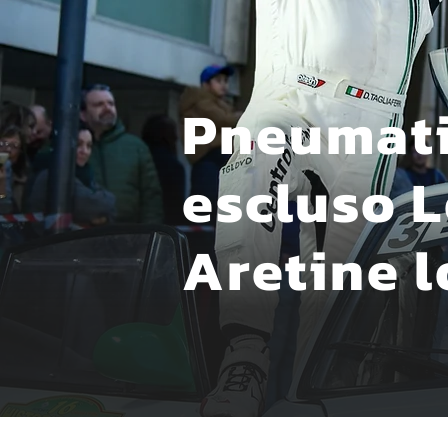
Pneumatic
escluso L
Aretine l