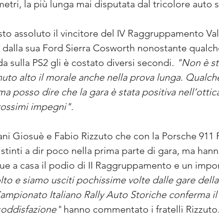
etri, la più lunga mai disputata dal tricolore auto s
to assoluto il vincitore del IV Raggruppamento Val
io dalla sua Ford Sierra Cosworth nonostante qualch
 sulla PS2 gli è costato diversi secondi. 
"Non è st
uto alto il morale anche nella prova lunga. Qualche
ma posso dire che la gara è stata positiva nell’ottic
prossimi impegni".
ni Giosuè e Fabio Rizzuto che con la Porsche 911 
tinti a dir poco nella prima parte di gara, ma hanno
e a casa il podio di II Raggruppamento e un impor
o e siamo usciti pochissime volte dalle gare della n
ampionato Italiano Rally Auto Storiche conferma il s
soddisfazione"
 hanno commentato i fratelli Rizzuto