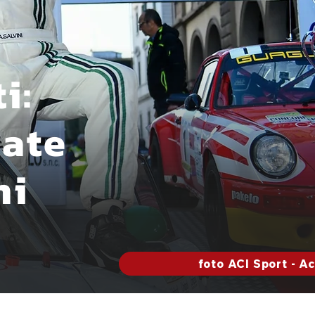
i:
late
ni
foto ACI Sport - A