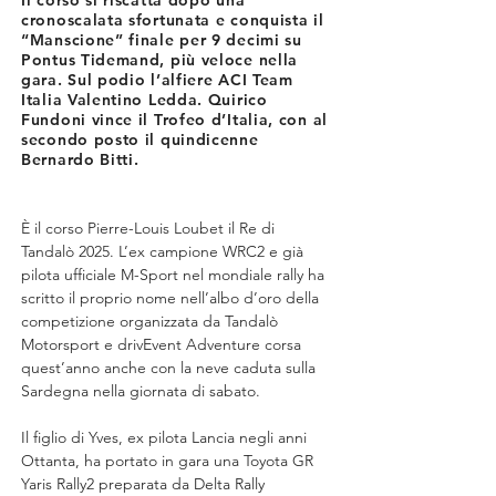
Il còrso si riscatta dopo una
cronoscalata sfortunata e conquista il
“Manscione” finale per 9 decimi su
Pontus Tidemand, più veloce nella
gara. Sul podio l’alfiere ACI Team
Italia Valentino Ledda. Quirico
Fundoni vince il Trofeo d’Italia, con al
secondo posto il quindicenne
Bernardo Bitti.
È il corso Pierre-Louis Loubet il Re di 
Tandalò 2025. L’ex campione WRC2 e già 
pilota ufficiale M-Sport nel mondiale rally ha 
scritto il proprio nome nell’albo d’oro della 
competizione organizzata da Tandalò 
Motorsport e drivEvent Adventure corsa 
quest’anno anche con la neve caduta sulla 
Sardegna nella giornata di sabato.
Il figlio di Yves, ex pilota Lancia negli anni 
Ottanta, ha portato in gara una Toyota GR 
Yaris Rally2 preparata da Delta Rally 