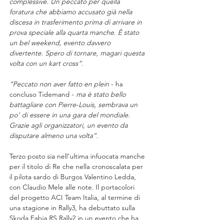
complessive. Un peccato per quella 
foratura che abbiamo accusato già nella 
discesa in trasferimento prima di arrivare in 
prova speciale alla quarta manche. È stato 
un bel weekend, evento davvero 
divertente. Spero di tornare, magari questa 
volta con un kart cross”.
“Peccato non aver fatto en plein 
- ha 
concluso Tidemand - 
ma è stato bello 
battagliare con Pierre-Louis, sembrava un 
po’ di essere in una gara del mondiale. 
Grazie agli organizzatori, un evento da 
disputare almeno una volta”.
Terzo posto sia nell’ultima infuocata manche 
per il titolo di Re che nella cronoscalata per 
il pilota sardo di Burgos Valentino Ledda, 
con Claudio Mele alle note. Il portacolori 
del progetto ACI Team Italia, al termine di 
una stagione in Rally3, ha debuttato sulla 
Skoda Fabia RS Rally2 in un evento che ha 