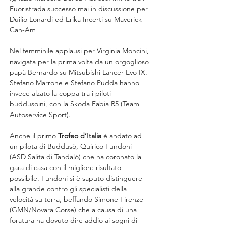
Fuoristrada successo mai in discussione per 
Duilio Lonardi ed Erika Incerti su Maverick 
Can-Am
Nel femminile applausi per Virginia Moncini, 
navigata per la prima volta da un orgoglioso 
papà Bernardo su Mitsubishi Lancer Evo IX. 
Stefano Marrone e Stefano Pudda hanno 
invece alzato la coppa tra i piloti 
buddusoini, con la Skoda Fabia R5 (Team 
Autoservice Sport).
Anche il primo 
Trofeo d’Italia 
è andato ad 
un pilota di Buddusò, Quirico Fundoni 
(ASD Salita di Tandalò) che ha coronato la 
gara di casa con il migliore risultato 
possibile. Fundoni si è saputo distinguere 
alla grande contro gli specialisti della 
velocità su terra, beffando Simone Firenze 
(GMN/Novara Corse) che a causa di una 
foratura ha dovuto dire addio ai sogni di 