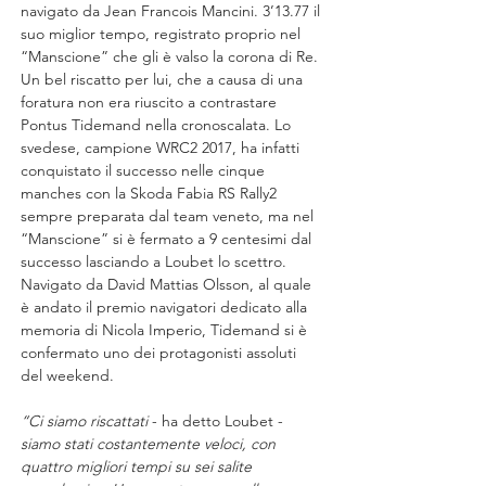
navigato da Jean Francois Mancini. 3’13.77 il 
suo miglior tempo, registrato proprio nel 
“Manscione” che gli è valso la corona di Re. 
Un bel riscatto per lui, che a causa di una 
foratura non era riuscito a contrastare 
Pontus Tidemand nella cronoscalata. Lo 
svedese, campione WRC2 2017, ha infatti 
conquistato il successo nelle cinque 
manches con la Skoda Fabia RS Rally2 
sempre preparata dal team veneto, ma nel 
“Manscione” si è fermato a 9 centesimi dal 
successo lasciando a Loubet lo scettro. 
Navigato da David Mattias Olsson, al quale 
è andato il premio navigatori dedicato alla 
memoria di Nicola Imperio, Tidemand si è 
confermato uno dei protagonisti assoluti 
del weekend.
“Ci siamo riscattati 
- ha detto Loubet - 
siamo stati costantemente veloci, con 
quattro migliori tempi su sei salite 