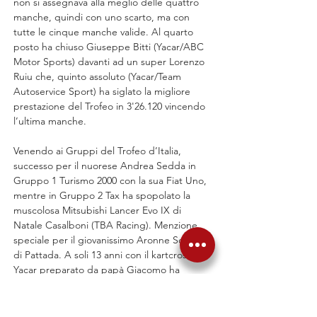
non si assegnava alla meglio delle quattro 
manche, quindi con uno scarto, ma con 
tutte le cinque manche valide. Al quarto 
posto ha chiuso Giuseppe Bitti (Yacar/ABC 
Motor Sports) davanti ad un super Lorenzo 
Ruiu che, quinto assoluto (Yacar/Team 
Autoservice Sport) ha siglato la migliore 
prestazione del Trofeo in 3'26.120 vincendo 
l’ultima manche.
Venendo ai Gruppi del Trofeo d’Italia, 
successo per il nuorese Andrea Sedda in 
Gruppo 1 Turismo 2000 con la sua Fiat Uno, 
mentre in Gruppo 2 Tax ha spopolato la 
muscolosa Mitsubishi Lancer Evo IX di 
Natale Casalboni (TBA Racing). Menzione 
speciale per il giovanissimo Aronne Solinas 
di Pattada. A soli 13 anni con il kartcross 
Yacar preparato da papà Giacomo ha 
conquistato la categoria Junior per le 
vetture tubolari spinte da motore 
motociclistico ed ha centrato la top ten 