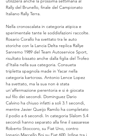
utilizzerà anche la prossima settimana al 
Rally del Brunello, finale del Campionato 
Italiano Rally Terra.
Nella cronoscalata in categoria atipica e 
sperimentale tante le soddisfazioni raccolte. 
Rosario Corallo ha svettato tra le auto 
storiche con la Lancia Delta replica Rallye 
Sanremo 1989 del Team Autoservice Sport, 
risultato bissato anche dalla figlia del Trofeo 
d’Italia nella sua categoria. Consueta 
tripletta spagnola made in Yacar nella 
categoria kartcross. Antonio Lence Lopez 
ha svettato, ma la sua non è stata 
un’affermazione perentoria e si è giocata 
sul filo dei secondi. Dominguez Dario 
Calvino ha chiuso infatti a soli 3.1 secondi, 
mentre Javier Queijo Ramilo ha completato 
il podio a 6 secondi. In categoria Slalom 5.4 
secondi hanno separato alla fine il sassarese 
Roberto Stoccoro, su Fiat Uno, contro 
Ignazio Marcello Boi su Fiat 600. Infine tra i 