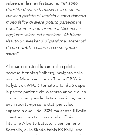
valore per la manifestazione: 
“Mi sono 
divertito davvero tantissimo. In molti mi 
avevano parlato di Tandalò e sono davvero 
molto felice di avere potuto partecipare 
quest’anno e farlo insieme a Michela ha 
aggiunto valore ed emozione. Abbiamo 
vissuto un weekend di passione, sostenuti 
da un pubblico caloroso come quello 
sardo”.
Al quarto posto il funambolico pilota 
norvese Henning Solberg, navigato dalla 
moglie Maud sempre su Toyota GR Yaris 
Rally2. L’ex WRC è tornato a Tandalò dopo 
la partecipazione dello scorso anno e ci ha 
provato con grande determinazione, tanto 
che i suoi tempi sono stati più veloci 
rispetto a quelli del 2024 ma anche il livello 
quest’anno è stato molto alto. Quinto 
l’italiano Alberto Battistolli, con Simone 
Scattolin, sulla Skoda Fabia RS Rally2 che 