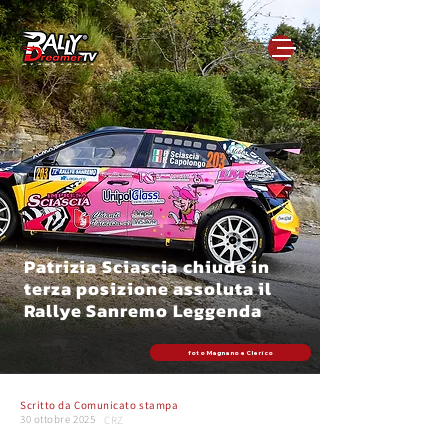
Patrizia Sciascia chiude in
terza posizione assoluta il
Rallye Sanremo Leggenda
foto Magnano e Clerico
Scritto da
Comunicato stampa
30 ottobre 2025
CRZ