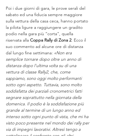
Poi i due giorni di gara, le prove serali del 
sabato ed una fiducia sempre maggiore 
sulla vettura della casa ceca, hanno portato 
la pilota ligure a raggiungere un gradito 
podio nella gara più “corta”, quella 
riservata alla 
Coppa Rally di Zona 2
. Ecco il 
suo commento ad alcune ore di distanza 
dal lungo fine settimana: 
«Non era 
semplice tornare dopo oltre un anno di 
distanza dopo l’ultima volta su di una 
vettura di classe Rally2, che, come 
sappiamo, sono oggi molto performanti 
sotto ogni aspetto. Tuttavia, sono molto 
soddisfatta dei parziali cronometrici fatti 
segnare soprattutto nella giornata della 
domenica. Il podio è la soddisfazione più 
grande al termine di un lungo anno ed 
intenso sotto ogni punto di vista, che mi ha 
visto poco presente nel mondo dei rally per 
via di impegni lavorativi. Altresì tengo a 
sottolineare il confronto con gli altri 