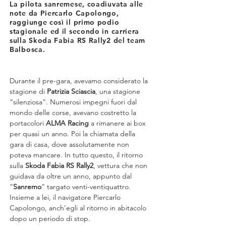
La pilota sanremese, coadiuvata alle
note da Piercarlo Capolongo,
raggiunge così il primo podio
stagionale ed il secondo in carriera
sulla Skoda Fabia RS Rally2 del team
Balbosca.
Durante il pre-gara, avevamo considerato la 
stagione di 
Patrizia Sciascia
, una stagione 
“silenziosa”. Numerosi impegni fuori dal 
mondo delle corse, avevano costretto la 
portacolori 
ALMA Racing
 a rimanere ai box 
per quasi un anno. Poi la chiamata della 
gara di casa, dove assolutamente non 
poteva mancare. In tutto questo, il ritorno 
sulla 
Skoda Fabia RS Rally2
, vettura che non 
guidava da oltre un anno, appunto dal 
“
Sanremo
” targato venti-ventiquattro. 
Insieme a lei, il navigatore Piercarlo 
Capolongo, anch’egli al ritorno in abitacolo 
dopo un periodo di stop.