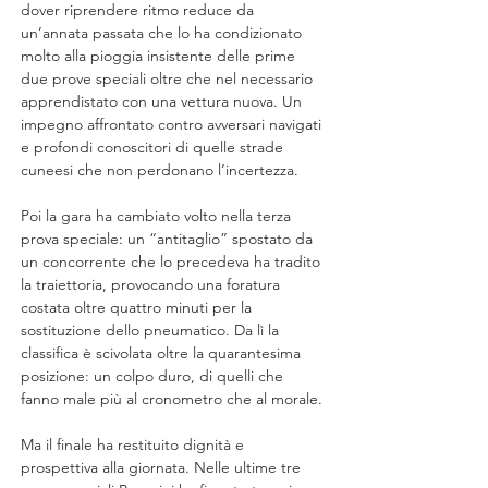
dover riprendere ritmo reduce da 
un’annata passata che lo ha condizionato 
molto alla pioggia insistente delle prime 
due prove speciali oltre che nel necessario 
apprendistato con una vettura nuova. Un 
impegno affrontato contro avversari navigati 
e profondi conoscitori di quelle strade 
cuneesi che non perdonano l’incertezza.
Poi la gara ha cambiato volto nella terza 
prova speciale: un “antitaglio” spostato da 
un concorrente che lo precedeva ha tradito 
la traiettoria, provocando una foratura 
costata oltre quattro minuti per la 
sostituzione dello pneumatico. Da lì la 
classifica è scivolata oltre la quarantesima 
posizione: un colpo duro, di quelli che 
fanno male più al cronometro che al morale.
Ma il finale ha restituito dignità e 
prospettiva alla giornata. Nelle ultime tre 