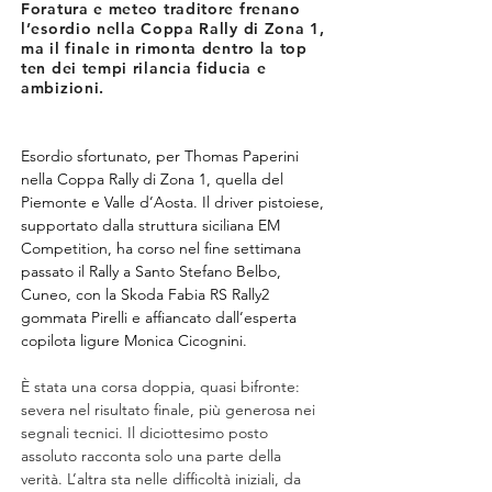
Foratura e meteo traditore frenano
l’esordio nella Coppa Rally di Zona 1,
ma il finale in rimonta dentro la top
ten dei tempi rilancia fiducia e
ambizioni.
Esordio sfortunato, per Thomas Paperini 
nella Coppa Rally di Zona 1, quella del 
Piemonte e Valle d’Aosta. Il driver pistoiese, 
supportato dalla struttura siciliana EM 
Competition, ha corso nel fine settimana 
passato il Rally a Santo Stefano Belbo, 
Cuneo, con la Skoda Fabia RS Rally2 
gommata Pirelli e affiancato dall’esperta 
copilota ligure Monica Cicognini.
È stata una corsa doppia, quasi bifronte: 
severa nel risultato finale, più generosa nei 
segnali tecnici. Il diciottesimo posto 
assoluto racconta solo una parte della 
verità. L’altra sta nelle difficoltà iniziali, da 