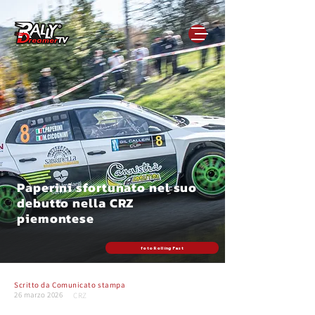
Paperini sfortunato nel suo
debutto nella CRZ
piemontese
foto Rolling Fast
Scritto da
Comunicato stampa
26 marzo 2026
CRZ