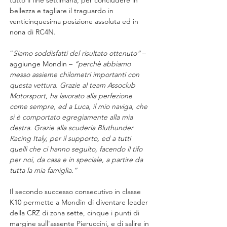
tutto il fine settimana, per concludere in 
bellezza e tagliare il traguardo in 
venticinquesima posizione assoluta ed in 
nona di RC4N.
“
Siamo soddisfatti del risultato ottenuto” 
– 
aggiunge Mondin – 
“perchè abbiamo 
messo assieme chilometri importanti con 
questa vettura. Grazie al team Assoclub 
Motorsport, ha lavorato alla perfezione 
come sempre, ed a Luca, il mio naviga, che 
si è comportato egregiamente alla mia 
destra. Grazie alla scuderia Bluthunder 
Racing Italy, per il supporto, ed a tutti 
quelli che ci hanno seguito, facendo il tifo 
per noi, da casa e in speciale, a partire da 
tutta la mia famiglia.”
Il secondo successo consecutivo in classe 
K10 permette a Mondin di diventare leader 
della CRZ di zona sette, cinque i punti di 
margine sull'assente Pieruccini, e di salire in 