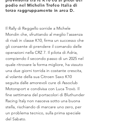
provvisoria tra le K10 ed ai piedi del
podio nel Michelin Trofeo Italia di
terzo raggruppamento in area D.
Il Rally di Reggello sorride a Michele 
Mondin che, sfruttando al meglio l'assenza 
di rivali in classe K10, firma un successo che 
gli consente di prendere il comando delle 
operazioni nella CRZ 7. Il pilota di Adria, 
compiendo il secondo passo di un 2025 nel 
quale ritrovare la forma migliore, ha vissuto 
una due giorni torrida in costante crescita, 
al volante della sua Citroen Saxo K10 
seguita dalle amorevoli cure di Assoclub 
Motorsport e condivisa con Luca Trovò. Il 
fine settimana del portacolori di Bluthunder 
Racing Italy non nasceva sotto una buona 
stella, rischiando di marcare uno zero, per 
un problema tecnico, sulla prima speciale 
del Sabato.