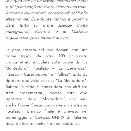
una gara che ha un fascino incredibile e che 
tutti i piloti vogliono vivere almeno una volta. 
Arriviamo qui motivati, consapevoli del livello 
altissimo del Due Ruote Motrici e pronti a 
dare tutto su prove speciali molto 
impegnative. Palermo e le Madonie 
regalano sempre emozioni uniche”.
La gara entrerà nel vivo domani con una 
prima tappa da oltre 100 chilometri 
cronometrati, articolata sulle prove di “La 
Montedoro”, “Scillato – La Generosa”, 
“Geraci – Castelbuono” e “Pollina”, tutte da 
ripetere due volte esclusa “La Montedoro”. 
Sabato la sfida si concluderà con altri tre 
tratti cronometrati, ovvero altre due 
ripetizioni della “Montedoro” che sarà 
anche Power Stage conclusiva e un altro su 
“Scillato”. L’’arrivo finale è previsto nel 
pomeriggio al Campus UNIPA di Palermo 
dove è allestito anche il parco assistenza.