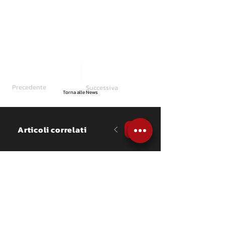
Precedente
Successiva
Torna alle News
Articoli correlati
NEWS
La famiglia Ceccato 
brilla al Rally Regione 
Piemonte
Papà Vittorio, febbricitante, 
chiude secondo di Over 55 ed 
allunga nel CIAR mentre il figlio 
Giovanni debutta sulla Fabia RS 
con un ottavo assoluto in CRZ.