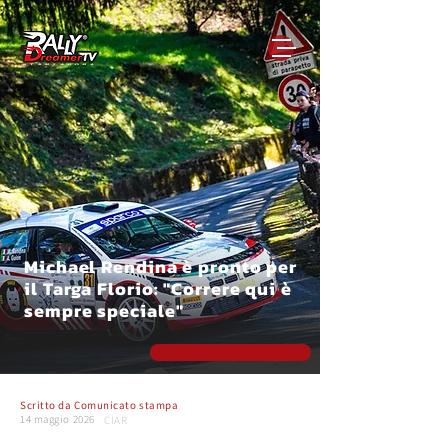
Michael Rendina è pronto per
il Targa Florio: "Correre qui è
sempre speciale"
Scritto da
Comunicato stampa
14 maggio 2026
CIAR