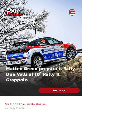
Matteo Greco prepara il Rally
Due Valli al 10° Rally Il
Grappolo
foto Leonelli
Scritto da
Comunicato stampa
20 maggio 2026
CRZ