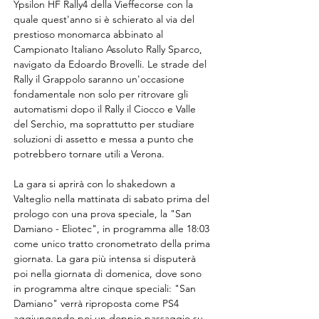
Ypsilon HF Rally4 della Vieffecorse con la 
quale quest'anno si è schierato al via del 
prestioso monomarca abbinato al 
Campionato Italiano Assoluto Rally Sparco, 
navigato da Edoardo Brovelli. Le strade del 
Rally il Grappolo saranno un'occasione 
fondamentale non solo per ritrovare gli 
automatismi dopo il Rally il Ciocco e Valle 
del Serchio, ma soprattutto per studiare 
soluzioni di assetto e messa a punto che 
potrebbero tornare utili a Verona.
La gara si aprirà con lo shakedown a 
Valteglio nella mattinata di sabato prima del 
prologo con una prova speciale, la "San 
Damiano - Eliotec", in programma alle 18:03 
come unico tratto cronometrato della prima 
giornata. La gara più intensa si disputerà 
poi nella giornata di domenica, dove sono 
in programma altre cinque speciali: "San 
Damiano" verrà riproposta come PS4 
aggiungendo poi un doppio passaggio su 