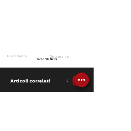
Precedente
Successiva
Torna alle News
Articoli correlati
NEWS
​34° Rally Città di Schio: 
si avvicina la data 
dell’11 e 12 settembre
EMI Events Motorsport Italia 
nuovamente al timone del rally 
moderno valevole per la Coppa 
di Zona 4 con l’abbinato rally 
storico giunto all’ottava edizione; 
entrambi a calendario anche del 