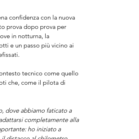
ena confidenza con la nuova 
rato prova dopo prova per 
ove in notturna, la 
ti e un passo più vicino ai 
fissati.
 contesto tecnico come quello 
oti che, come il pilota di 
io, dove abbiamo faticato a 
r adattarsi completamente alla 
portante: ho iniziato a 
l distacco al chilometro. 