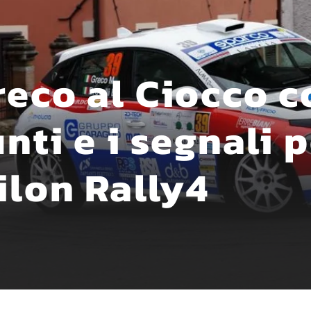
reco al Ciocco 
nti e i segnali 
ilon Rally4