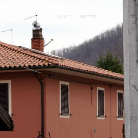
H O M E
DIRETTE