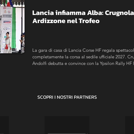
Lancia infiamma Alba: Crugnola n
Ardizzone nel Trofeo
La gara di casa di Lancia Corse HF regala spettacolo
completamente la corsa al sedile ufficiale 2027. Crug
Andolfi debutta e convince con la Ypsilon Rally HF 
Trofeo, De Antoni vince tra i Master e Gobbin si im
SCOPRI I NOSTRI
PARTNERS