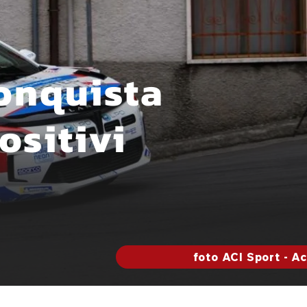
conquista
positivi
foto ACI Sport - A