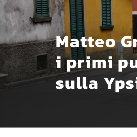
Matteo G
i primi pu
sulla Yps