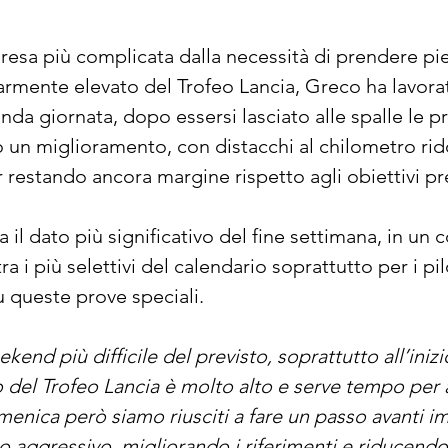
resa più complicata dalla necessità di prendere pi
colarmente elevato del Trofeo Lancia, Greco ha lavo
da giornata, dopo essersi lasciato alle spalle le pr
un miglioramento, con distacchi al chilometro ridot
r restando ancora margine rispetto agli obiettivi pre
il dato più significativo del fine settimana, in un
 i più selettivi del calendario soprattutto per i pil
 queste prove speciali.
kend più difficile del previsto, soprattutto all’iniz
ello del Trofeo Lancia è molto alto e serve tempo pe
enica però siamo riusciti a fare un passo avanti im
aggressivo, migliorando i riferimenti e riducendo i