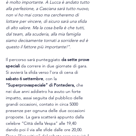
è molto importante. A Lucca è andato tutto 
alla perfezione, a Casciana sarà tutto nuovo, 
non vi ho mai corso ma cercheremo di 
lottare per vincere, di sicuro sarà una sfida 
di alto valore. Ma la cosa bella è che tutti, 
dal team, alla scuderia, alla mia famiglia 
siamo decisamente tornati a sorridere ed è 
questo il fattore più importante!”.
Il percorso sarà punteggiato 
da sette prove 
speciali
 da correre in due giornate di gara. 
Si avvierà la sfida verso l’ora di cena di 
sabato 6 settembre
, con la 
“Superprovaspeciale” di Pontedera,
 che 
nei due anni addietro ha avuto un forte 
impatto, assai seguita dal pubblico delle 
grandi occasioni, contato in circa 5000 
presenze per ognuna delle due occasioni 
proposte. La gara scatterà appunto dalla 
celebre “Città della Vespa” alle 19,40 
dando poi il via alle sfide dalle ore 20,00.