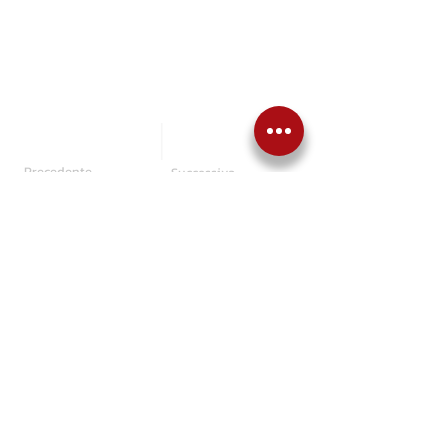
Precedente
Successiva
Torna alle News
Articoli correlati
NEWS
​34° Rally Città di Schio: 
si avvicina la data 
dell’11 e 12 settembre
EMI Events Motorsport Italia 
nuovamente al timone del rally 
moderno valevole per la Coppa 
di Zona 4 con l’abbinato rally 
storico giunto all’ottava edizione; 
entrambi a calendario anche del 
Trofeo Rally ACI Vicenza, con 