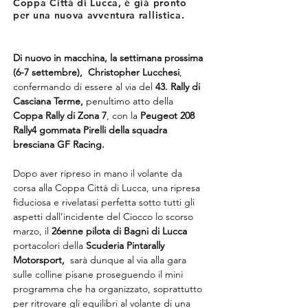
Coppa Città di Lucca, è già pronto
per una nuova avventura rallistica.
Di nuovo in macchina, la settimana prossima 
(6-7 settembre), 
Christopher Lucchesi
, 
confermando di essere al via del 
43. Rally di 
Casciana Terme,
 penultimo atto della 
Coppa Rally di Zona 7
, con la 
Peugeot 208 
Rally4 gommata Pirelli della squadra 
bresciana GF Racing.
Dopo aver ripreso in mano il volante da 
corsa alla Coppa Città di Lucca, una ripresa 
fiduciosa e rivelatasi perfetta sotto tutti gli 
aspetti dall’incidente del Ciocco lo scorso 
marzo, il 
26enne pilota di Bagni di Lucca
portacolori della 
Scuderia Pintarally 
Motorsport,
  sarà dunque al via alla gara 
sulle colline pisane proseguendo il mini 
programma che ha organizzato, soprattutto 
per ritrovare gli equilibri al volante di una 