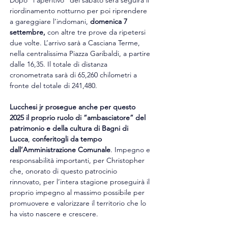
Dopo “l’aperitivo” del sabato sera seguirà il 
riordinamento notturno per poi riprendere 
a gareggiare l’indomani, 
domenica 7 
settembre,
 con altre tre prove da ripetersi 
due volte. L’arrivo sarà a Casciana Terme, 
nella centralissima Piazza Garibaldi, a partire 
dalle 16,35. Il totale di distanza 
cronometrata sarà di 65,260 chilometri a 
fronte del totale di 241,480.
Lucchesi jr prosegue anche per questo 
2025 il proprio ruolo di “ambasciatore” del 
patrimonio e della cultura di Bagni di 
Lucca
, 
conferitogli da tempo 
dall’Amministrazione Comunale
. Impegno e 
responsabilità importanti, per Christopher 
che, onorato di questo patrocinio 
rinnovato, per l’intera stagione proseguirà il 
proprio impegno al massimo possibile per 
promuovere e valorizzare il territorio che lo 
ha visto nascere e crescere. 