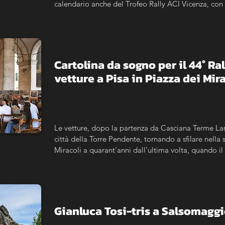
calendario anche del Trofeo Rally ACI Vicenza, con l
maggiorato per le storiche.
Cartolina da sogno per il 44° Ra
vetture a Pisa in Piazza dei Mir
Le vetture, dopo la partenza da Casciana Terme Lari
città della Torre Pendente, tornando a sfilare nella s
Miracoli a quarant'anni dall'ultima volta, quando il
Campionato del Mondo Rally, fece tappa nel capolu
aperta alle vetture moderne, al 3° Historic Cascian
Classic.
Gianluca Tosi-tris a Salsomagg