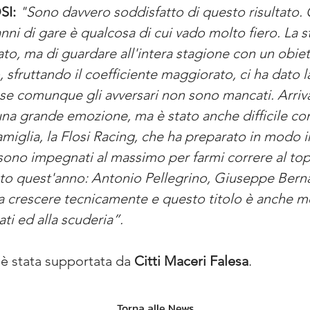
SI:
"Sono davvero soddisfatto di questo risultato. C
nni di gare è qualcosa di cui vado molto fiero. La st
ato, ma di guardare all'intera stagione con un obiett
, sfruttando il coefficiente maggiorato, ci ha dato l
r se comunque gli avversari non sono mancati. Arri
 una grande emozione, ma è stato anche difficile con
 famiglia, la Flosi Racing, che ha preparato in modo 
 sono impegnati al massimo per farmi correre al top.
ato quest'anno: Antonio Pellegrino, Giuseppe Berna
 crescere tecnicamente e questo titolo è anche mer
ti ed alla scuderia”.
 è stata supportata da 
Citti Maceri Falesa
.
Torna alle News