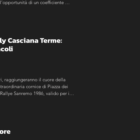
’opportunità di un coefficiente 
lly Casciana Terme: 
acoli
, raggiungeranno il cuore della 
traordinaria cornice di Piazza dei 
 Rallye Sanremo 1986, valido per il 
ogo. La manifestazione sarà 
a Terme e anche agli esemplari 
iore