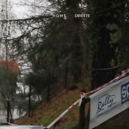
H O M E
DIRETTE