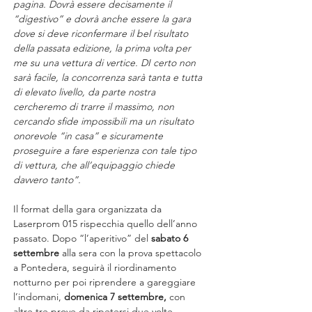
pagina. Dovrà essere decisamente il 
“digestivo” e dovrà anche essere la gara 
dove si deve riconfermare il bel risultato 
della passata edizione, la prima volta per 
me su una vettura di vertice. DI certo non 
sarà facile, la concorrenza sarà tanta e tutta 
di elevato livello, da parte nostra 
cercheremo di trarre il massimo, non 
cercando sfide impossibili ma un risultato 
onorevole “in casa” e sicuramente 
proseguire a fare esperienza con tale tipo 
di vettura, che all’equipaggio chiede 
davvero tanto”.
Il format della gara organizzata da 
Laserprom 015 rispecchia quello dell’anno 
passato. Dopo “l’aperitivo” del 
sabato 6 
settembre
 alla sera con la prova spettacolo 
a Pontedera, seguirà il riordinamento 
notturno per poi riprendere a gareggiare 
l’indomani, 
domenica 7 settembre,
 con 
altre tre prove da ripetersi due volte. 