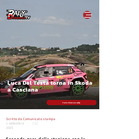
Luca Del Testa torna in Skoda
a Casciana
foto Amicorally
Scritto da
Comunicato stampa
1 settembre
CRZ
2025