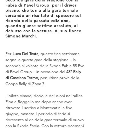
Seconda gara della stagione con la
Fabia di Pavel Group, per il driver
pisano, che torna alla gara termale
cercando un risultato di spessore sul
ricordo della passata edizione,
quando giunse settimo assoluto, al
debutto con la vettura. Al suo fianco
Simone Marchi.
Per 
Luca Del Testa
, questo fine settimana 
segna la quarta gara della stagione – la 
seconda al volante della Skoda Fabia R5 Evo 
di Pavel Group – in occasione del 
43° Rally 
di Casciana Terme,
 penultima prova della 
Coppa Rally di Zona 7.
Il pilota pisano, dopo le delusioni nei rallies 
Elba e Reggello ma dopo anche aver 
ritrovato il sorriso a Montecatini a fine 
giugno, passato il periodo di ferie si 
ripresenta al via della gara termale di nuovo 
con la Skoda Fabia. Con la vettura boema vi 