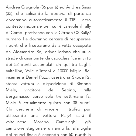
Andrea Crugnola (36 punti) ed Andrea Sassi 
(33), che solcando la pedana di partenza 
vinceranno automaticamente il TIR - altro 
contesto nazionale per cui è valevole il rally 
di Como- partiranno con la Citroen C3 Rally2 
numero 1 e dovranno cercare di recuperare 
i punti che li separano dalla vetta occupata 
da Alessandro Re, driver lariano che sulle 
strade di casa parte da capoclassifica in virtù 
dei 52 punti accumulati sin qui tra Laghi, 
Valtellina, Valle d’Intelvi e 10000 Miglia. Re, 
insieme a Daniel Pozzi, userà una Skoda Rs, 
stessa vettura a disposizione di Simone 
Miele, vincitore del Sebino, rally 
bergamasco corso solo tre settimane fa. 
Miele è attualmente quinto con 38 punti. 
Chi cercherà di vincere il trofeo pur 
utilizzando una vettura Rally4 sarà il 
valtellinese Moreno Cambiaghi, già 
campione stagionale un anno fa; alla vigilia 
del round finale è secondo con 50 punti; la 