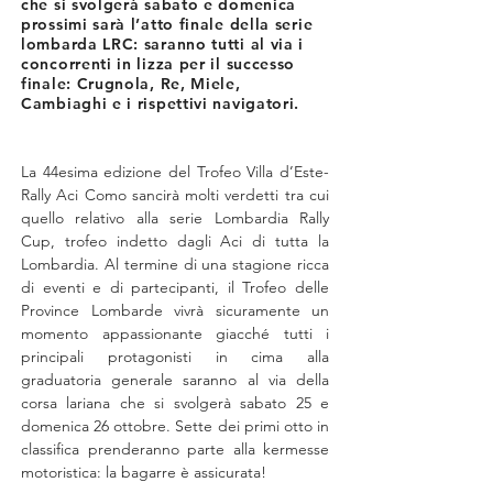
che si svolgerà sabato e domenica
prossimi sarà l’atto finale della serie
lombarda LRC: saranno tutti al via i
concorrenti in lizza per il successo
finale: Crugnola, Re, Miele,
Cambiaghi e i rispettivi navigatori.
La 44esima edizione del Trofeo Villa d’Este-
Rally Aci Como sancirà molti verdetti tra cui 
quello relativo alla serie Lombardia Rally 
Cup, trofeo indetto dagli Aci di tutta la 
Lombardia. Al termine di una stagione ricca 
di eventi e di partecipanti, il Trofeo delle 
Province Lombarde vivrà sicuramente un 
momento appassionante giacché tutti i 
principali protagonisti in cima alla 
graduatoria generale saranno al via della 
corsa lariana che si svolgerà sabato 25 e 
domenica 26 ottobre. Sette dei primi otto in 
classifica prenderanno parte alla kermesse 
motoristica: la bagarre è assicurata!