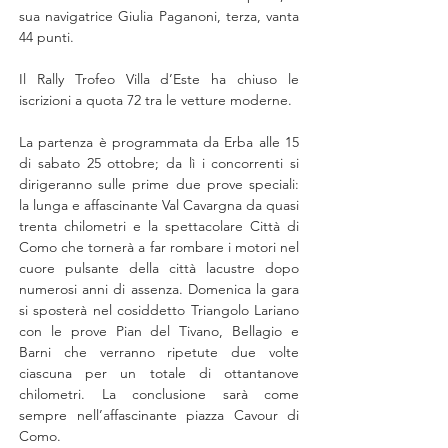
sua navigatrice Giulia Paganoni, terza, vanta 
44 punti.
Il Rally Trofeo Villa d’Este ha chiuso le 
iscrizioni a quota 72 tra le vetture moderne.
La partenza è programmata da Erba alle 15 
di sabato 25 ottobre; da lì i concorrenti si 
dirigeranno sulle prime due prove speciali: 
la lunga e affascinante Val Cavargna da quasi 
trenta chilometri e la spettacolare Città di 
Como che tornerà a far rombare i motori nel 
cuore pulsante della città lacustre dopo 
numerosi anni di assenza. Domenica la gara 
si sposterà nel cosiddetto Triangolo Lariano 
con le prove Pian del Tivano, Bellagio e 
Barni che verranno ripetute due volte 
ciascuna per un totale di ottantanove 
chilometri. La conclusione sarà come 
sempre nell’affascinante piazza Cavour di 
Como.