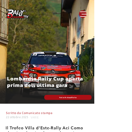
Lombardia Rally Cup aperta
prima dell'ultima gara
foto Actualfoto
Scritto da
Comunicato stampa
22 ottobre 2025
VARIE
Il Trofeo Villa d’Este-Rally Aci Como