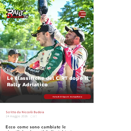
Le classifiche del CIRT dopo il
Rally Adriatico
foto ACI Sport - Actualfoto
Scritto da
Niccolò Budoia
24 maggio 2026
CIRT
Ecco come sono cambiate le