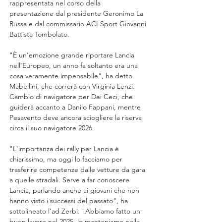
rappresentata nel corso della 
presentazione dal presidente Geronimo La 
Russa e dal commissario ACI Sport Giovanni 
Battista Tombolato.
"È un'emozione grande riportare Lancia 
nell'Europeo, un anno fa soltanto era una 
cosa veramente impensabile", ha detto 
Mabellini, che correrà con Virginia Lenzi. 
Cambio di navigatore per Dei Ceci, che 
guiderà accanto a Danilo Fappani, mentre 
Pesavento deve ancora sciogliere la riserva 
circa il suo navigatore 2026.
"L'importanza dei rally per Lancia è 
chiarissimo, ma oggi lo facciamo per 
trasferire competenze dalle vetture da gara 
a quelle stradali. Serve a far conoscere 
Lancia, parlando anche ai giovani che non 
hanno visto i successi del passato", ha 
sottolineato l'ad Zerbi. "Abbiamo fatto un 
buon lavoro nel 2025, lo manteniamo nella 