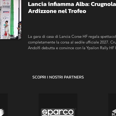
Lancia infiamma Alba: Crugnola n
Ardizzone nel Trofeo
La gara di casa di Lancia Corse HF regala spettacolo
completamente la corsa al sedile ufficiale 2027. Crug
Andolfi debutta e convince con la Ypsilon Rally HF 
Trofeo, De Antoni vince tra i Master e Gobbin si im
SCOPRI I NOSTRI
PARTNERS