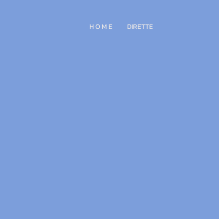
H O M E
DIRETTE