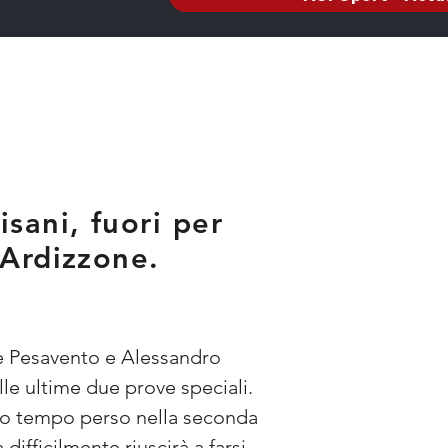
sani, fuori per
 Ardizzone.
de Pesavento e Alessandro 
lle ultime due prove speciali. 
lto tempo perso nella seconda 
difficilmente riuscirà a farsi 