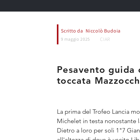
Scritto da
Niccolò Budoia
CIAR
9 maggio 2025
Pesavento guida c
toccata Mazzocchi
La prima del Trofeo Lancia mo
Michelet in testa nonostante la
Dietro a loro per soli 1"7 Gi
all'altezza di dove è uscito Li