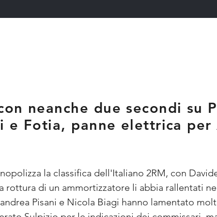
on neanche due secondi su Pi
 e Fotia, panne elettrica per
nopolizza la classifica dell'Italiano 2RM, con Davi
 rottura di un ammortizzatore li abbia rallentati ne
anandrea Pisani e Nicola Biagi hanno lamentato mo
berato Sulpizio per le indicazioni dei commissari, ma 