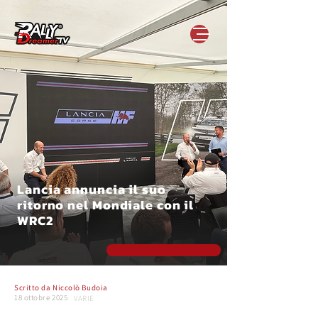
Lancia annuncia il suo
ritorno nel Mondiale con il
WRC2
Scritto da
Niccolò Budoia
18 ottobre 2025
VARIE