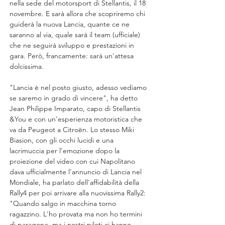
nella sede del motorsport di Stellantis, il 18 
novembre. E sarà allora che scopriremo chi 
guiderà la nuova Lancia, quante ce ne 
saranno al via, quale sarà il team (ufficiale) 
che ne seguirà sviluppo e prestazioni in 
gara. Però, francamente: sarà un'attesa 
dolcissima.
"Lancia è nel posto giusto, adesso vediamo 
se saremo in grado di vincere", ha detto 
Jean Philippe Imparato, capo di Stellantis 
&You e con un'esperienza motoristica che 
va da Peugeot a Citroën. Lo stesso Miki 
Biasion, con gli occhi lucidi e una 
lacrimuccia per l'emozione dopo la 
proiezione del video con cui Napolitano 
dava ufficialmente l'annuncio di Lancia nel 
Mondiale, ha parlato dell'affidabilità della 
Rally4 per poi arrivare alla nuovissima Rally2: 
"Quando salgo in macchina torno 
ragazzino. L'ho provata ma non ho termini 
di paragone, ma i nostri piloti ci hanno 