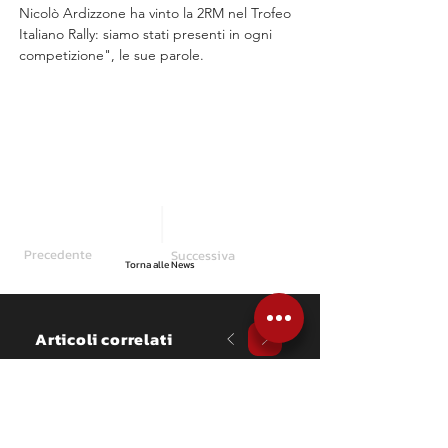
Nicolò Ardizzone ha vinto la 2RM nel Trofeo 
Italiano Rally: siamo stati presenti in ogni 
competizione", le sue parole.
Precedente
Successiva
Torna alle News
Articoli correlati
NEWS
Una commissione 
mondiale: Miki Biasion è 
il presidente dei rally 
italiani
Il due volte campione è stato 