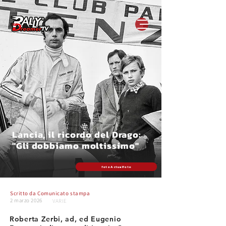
Lancia, il ricordo del Drago:
"Gli dobbiamo moltissimo"
foto Actualfoto
Scritto da
Comunicato stampa
2 marzo 2026
VARIE
Roberta Zerbi, ad, ed Eugenio