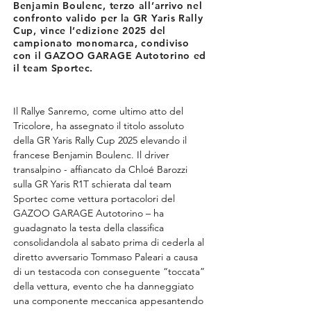
Benjamin Boulenc, terzo all’arrivo nel
confronto valido per la GR Yaris Rally
Cup, vince l’edizione 2025 del
campionato monomarca, condiviso
con il GAZOO GARAGE Autotorino ed
il team Sportec.
Il Rallye Sanremo, come ultimo atto del 
Tricolore, ha assegnato il titolo assoluto 
della GR Yaris Rally Cup 2025 elevando il 
francese Benjamin Boulenc. Il driver 
transalpino - affiancato da Chloé Barozzi 
sulla GR Yaris R1T schierata dal team 
Sportec come vettura portacolori del 
GAZOO GARAGE Autotorino – ha 
guadagnato la testa della classifica 
consolidandola al sabato prima di cederla al 
diretto avversario Tommaso Paleari a causa 
di un testacoda con conseguente “toccata” 
della vettura, evento che ha danneggiato 
una componente meccanica appesantendo 