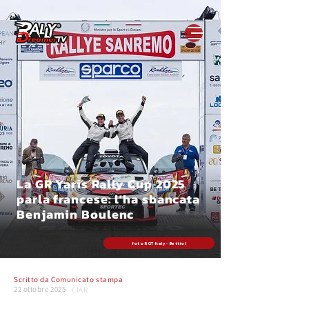
La GR Yaris Rally Cup 2025
parla francese: l'ha sbancata
Benjamin Boulenc
foto RGT Italy - Bettiol
Scritto da
Comunicato stampa
22 ottobre 2025
CIAR