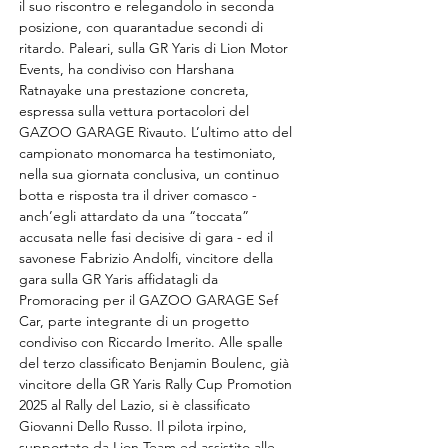
il suo riscontro e relegandolo in seconda 
posizione, con quarantadue secondi di 
ritardo. Paleari, sulla GR Yaris di Lion Motor 
Events, ha condiviso con Harshana 
Ratnayake una prestazione concreta, 
espressa sulla vettura portacolori del 
GAZOO GARAGE Rivauto. L’ultimo atto del 
campionato monomarca ha testimoniato, 
nella sua giornata conclusiva, un continuo 
botta e risposta tra il driver comasco - 
anch’egli attardato da una “toccata” 
accusata nelle fasi decisive di gara - ed il 
savonese Fabrizio Andolfi, vincitore della 
gara sulla GR Yaris affidatagli da 
Promoracing per il GAZOO GARAGE Sef 
Car, parte integrante di un progetto 
condiviso con Riccardo Imerito. Alle spalle 
del terzo classificato Benjamin Boulenc, già 
vincitore della GR Yaris Rally Cup Promotion 
2025 al Rally del Lazio, si è classificato 
Giovanni Dello Russo. Il pilota irpino, 
supportato da Lion Team ed assistito alle 